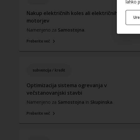
lahko p
Nakup električnih koles ali električnih
Ur
motorjev
Namenjeno za
Samostojna
.
Preberite več
subvencija / kredit
Optimizacija sistema ogrevanja v
večstanovanjski stavbi
Namenjeno za
Samostojna
in
Skupinska
.
Preberite več