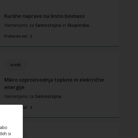
Kurilne naprave na lesno biomaso
Namenjeno za
Samostojna
in
Skupinska
.
Preberite več
kredit
Mikro soproizvodnja toplote in električne
energije
Namenjeno za
Samostojna
.
Preberite več
rabo
kih si
kredit