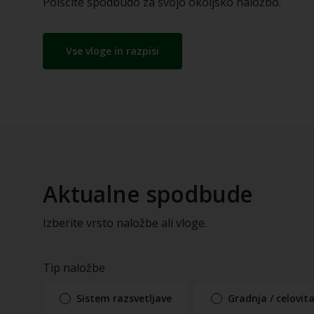
Poiščite spodbudo za svojo okoljsko naložbo.
Vse vloge in razpisi
Aktualne spodbude
Izberite vrsto naložbe ali vloge.
Tip naložbe
Sistem razsvetljave
Gradnja / celovi