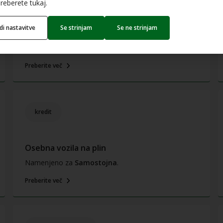
reberete tukaj.
Nakup in namestitev hišnih protipoplavnih
edi nastavitve
Se strinjam
Se ne strinjam
pregrad
Namenjeno za
Samostojna
.
Preberite več
kredit
Osebna vozila na plin
Namenjeno za
Samostojna
.
Preberite več