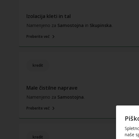
Izolacija kleti in tal
Namenjeno za
Samostojna
in
Skupinska
.
Preberite več
kredit
Male čistilne naprave
Namenjeno za
Samostojna
.
Preberite več
Pišk
Spletn
naše sp
kredit