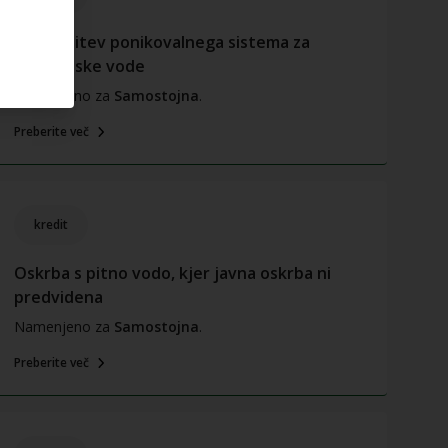
Namestitev ponikovalnega sistema za
padavinske vode
Namenjeno za
Samostojna
.
Preberite več
kredit
Oskrba s pitno vodo, kjer javna oskrba ni
predvidena
Namenjeno za
Samostojna
.
Preberite več