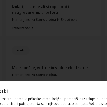
Izolacija strehe ali stropa proti
neogrevanemu prostoru
Namenjeno za
Samostojna
in
Skupinska
.
Preberite več
kredit
Male sončne, vetrne in vodne elektrarne
Namenjeno za
Samostojna
.
Preberite več
otki
o mesto uporablja piškotke zaradi boljše uporabniške izkušnje. Z upo
letne strani potrjujete, da se z njihovo uporabo strinjate. Več o piškot
kredit