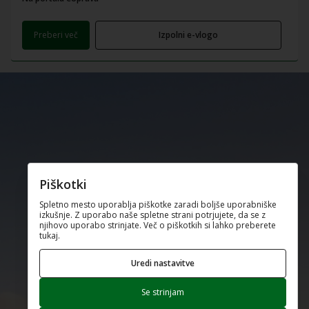
Preberi več
Izpolni e-vlogo
Piškotki
Spletno mesto uporablja piškotke zaradi boljše uporabniške
izkušnje. Z uporabo naše spletne strani potrjujete, da se z
njihovo uporabo strinjate. Več o piškotkih si lahko preberete
tukaj.
Uredi nastavitve
Se strinjam