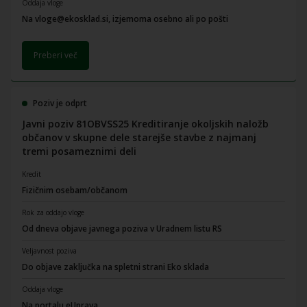
Oddaja vloge
Na vloge@ekosklad.si, izjemoma osebno ali po pošti
Preberi več
Poziv je odprt
Javni poziv 81OBVSS25 Kreditiranje okoljskih naložb
občanov v skupne dele starejše stavbe z najmanj
tremi posameznimi deli
Kredit
Fizičnim osebam/občanom
Rok za oddajo vloge
Od dneva objave javnega poziva v Uradnem listu RS
Veljavnost poziva
Do objave zaključka na spletni strani Eko sklada
Oddaja vloge
Na portalu eUprava