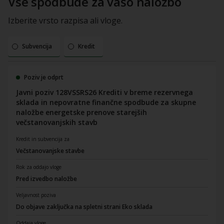
Vse spodbude za vašo naložbo
Izberite vrsto razpisa ali vloge.
Subvencija
Kredit
Poziv je odprt
Javni poziv 128VSSRS26 Krediti v breme rezervnega
sklada in nepovratne finančne spodbude za skupne
naložbe energetske prenove starejših
večstanovanjskih stavb
Kredit in subvencija za
Večstanovanjske stavbe
Rok za oddajo vloge
Pred izvedbo naložbe
Veljavnost poziva
Do objave zaključka na spletni strani Eko sklada
Oddaja vloge