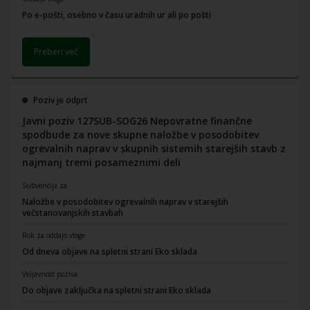
Po e-pošti, osebno v času uradnih ur ali po pošti
Preberi več
Poziv je odprt
Javni poziv 127SUB-SOG26 Nepovratne finančne
spodbude za nove skupne naložbe v posodobitev
ogrevalnih naprav v skupnih sistemih starejših stavb z
najmanj tremi posameznimi deli
Subvencija za
Naložbe v posodobitev ogrevalnih naprav v starejših
večstanovanjskih stavbah
Rok za oddajo vloge
Od dneva objave na spletni strani Eko sklada
Veljavnost poziva
Do objave zaključka na spletni strani Eko sklada