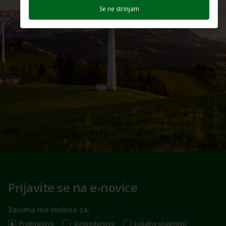
Se ne strinjam
Prijavite se na e-novice
Zanima me vsebina za:
Prebivalstvo
Gospodarstvo
Lokalne skupnosti