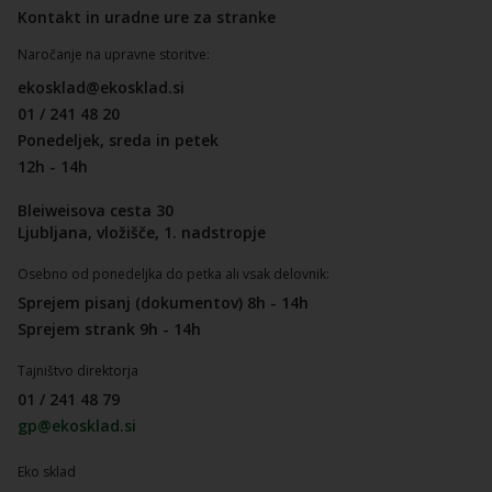
Kontakt in uradne ure za stranke
Naročanje na upravne storitve:
ekosklad@ekosklad.si
01 / 241 48 20
Ponedeljek, sreda in petek
12h - 14h
Bleiweisova cesta 30
Ljubljana, vložišče, 1. nadstropje
Osebno od ponedeljka do petka ali vsak delovnik:
Sprejem pisanj (dokumentov) 8h - 14h
Sprejem strank 9h - 14h
Tajništvo direktorja
01 / 241 48 79
gp@ekosklad.si
Eko sklad