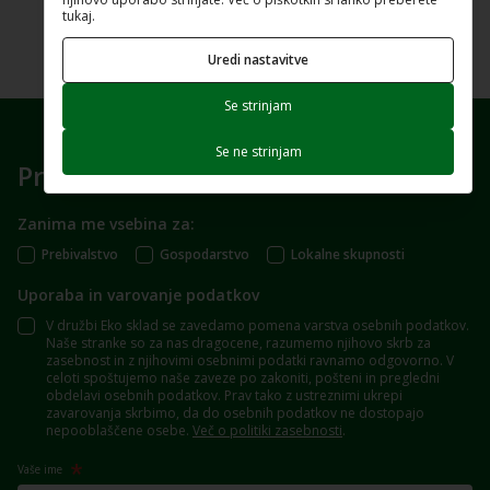
tukaj.
Uredi nastavitve
Se strinjam
Se ne strinjam
Prijavite se na e-novice
Zanima me vsebina za:
Prebivalstvo
Gospodarstvo
Lokalne skupnosti
Uporaba in varovanje podatkov
V družbi Eko sklad se zavedamo pomena varstva osebnih podatkov.
Naše stranke so za nas dragocene, razumemo njihovo skrb za
zasebnost in z njihovimi osebnimi podatki ravnamo odgovorno. V
celoti spoštujemo naše zaveze po zakoniti, pošteni in pregledni
obdelavi osebnih podatkov. Prav tako z ustreznimi ukrepi
zavarovanja skrbimo, da do osebnih podatkov ne dostopajo
nepooblaščene osebe.
Več o politiki zasebnosti
.
Vaše ime