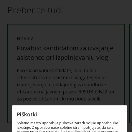
Preberite tudi
NOVICA
Povabilo kandidatom za izvajanje
asistence pri izpolnjevanju vlog
Eko sklad vabi kandidate, ki bi nudili
administrativno asistenco vlagateljem pri
izpolnjevanju in oddaji vlog za spodbude
občanom na javnem pozivu 99SUB-OB22 ter
za pozive občanom, ki mu bodo sledili.
Piškotki
Spletno mesto uporablja piškotke zaradi boljše uporabniške
izkušnje. Z uporabo naše spletne strani potrjujete, da se z
njihovo uporabo strinjate. Več o piškotkih si lahko preberete