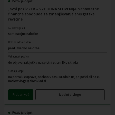
Poziv je odprt
Javni poziv ZER – VZHODNA SLOVENIJA Nepovratne
finančne spodbude za zmanjševanje energetske
revščine
Subvencija za
samostojne naložbe
Rok za oddajo vloge
pred izvedbo naložbe
Veljavnost poziva
do objave zaključka na spletni strani Eko sklada
Oddaja vloge
na portalu eUprava, osebno v času uradnih ur, po pošti ali na e-
naslov vloge@ekosklad.si
Preberi več
Izpolni e-vlogo
Poziv je odprt