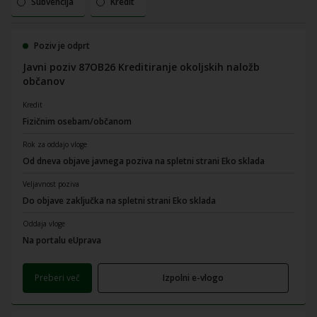
Subvencija
Kredit
Poziv je odprt
Javni poziv 87OB26 Kreditiranje okoljskih naložb
občanov
Kredit
Fizičnim osebam/občanom
Rok za oddajo vloge
Od dneva objave javnega poziva na spletni strani Eko sklada
Veljavnost poziva
Do objave zaključka na spletni strani Eko sklada
Oddaja vloge
Na portalu eUprava
Preberi več
Izpolni e-vlogo