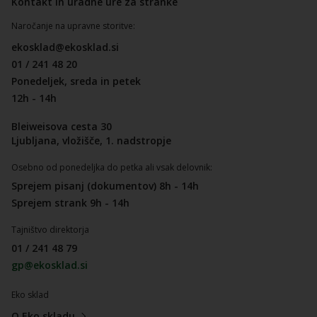
Kontakt in uradne ure za stranke
Naročanje na upravne storitve:
ekosklad@ekosklad.si
01 / 241 48 20
Ponedeljek, sreda in petek
12h - 14h
Bleiweisova cesta 30
Ljubljana, vložišče, 1. nadstropje
Osebno od ponedeljka do petka ali vsak delovnik:
Sprejem pisanj (dokumentov) 8h - 14h
Sprejem strank 9h - 14h
Tajništvo direktorja
01 / 241 48 79
gp@ekosklad.si
Eko sklad
O Eko skladu