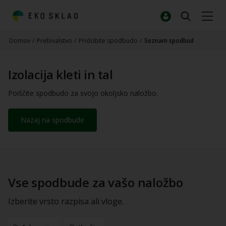
Domov
/
Prebivalstvo
/
Pridobite spodbudo
/
Seznam spodbud
Izolacija kleti in tal
Poiščite spodbudo za svojo okoljsko naložbo.
Nazaj na spodbude
Vse spodbude za vašo naložbo
Izberite vrsto razpisa ali vloge.