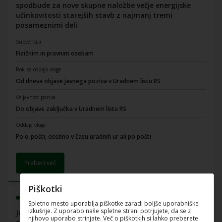
spodbude za nove skupne naložbe večje energijske
učinkovitosti starejših stavb z najmanj tremi
posameznimi deli
Subvencija
Fizičnim in pravnim osebam
Rok za oddajo vloge
Od dneva objave javnega poziva v Uradnem listu RS
Veljavnost poziva
Do objave zaključka v Uradnem listu RS
Oddaja vloge
Po e-pošti, osebno v času uradnih ur ali po pošti
Preberi več
Piškotki
Poziv je odprt
Spletno mesto uporablja piškotke zaradi boljše uporabniške
izkušnje. Z uporabo naše spletne strani potrjujete, da se z
Javni poziv ZER 2024 Nepovratne finančne spodbude
njihovo uporabo strinjate. Več o piškotkih si lahko preberete