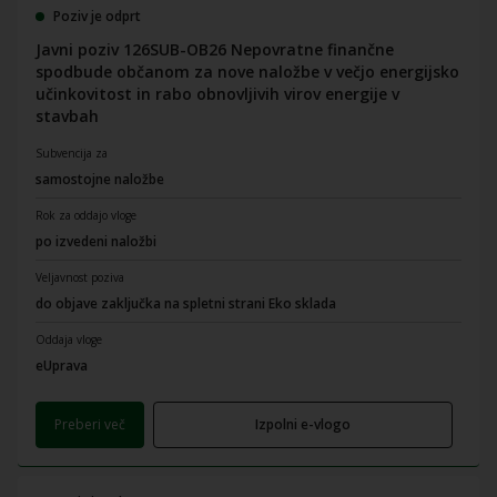
Poziv je odprt
Javni poziv 126SUB-OB26 Nepovratne finančne
spodbude občanom za nove naložbe v večjo energijsko
učinkovitost in rabo obnovljivih virov energije v
stavbah
Subvencija za
samostojne naložbe
Rok za oddajo vloge
po izvedeni naložbi
Veljavnost poziva
do objave zaključka na spletni strani Eko sklada
Oddaja vloge
eUprava
Preberi več
Izpolni e-vlogo