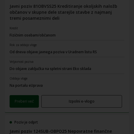
Javni poziv 81OBVSS25 Kreditiranje okoljskih naložb
občanov v skupne dele starejše stavbe z najmanj
tremi posameznimi deli
Kredit
Fizičnim osebam/občanom
Rok za oddajo vloge
Od dneva objave javnega poziva v Uradnem listu RS
Veljavnost poziva
Do objave zaključka na spletni strani Eko sklada
Oddaja vloge
Na portalu eUprava
Preberi več
Izpolni e-vlogo
Poziv je odprt
Javni poziv 124SUB-OBPO25 Nepovratne finančne