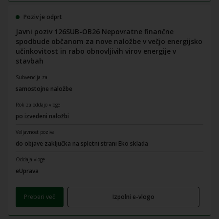
Poziv je odprt
Javni poziv 126SUB-OB26 Nepovratne finančne
spodbude občanom za nove naložbe v večjo energijsko
učinkovitost in rabo obnovljivih virov energije v
stavbah
Subvencija za
samostojne naložbe
Rok za oddajo vloge
po izvedeni naložbi
Veljavnost poziva
do objave zaključka na spletni strani Eko sklada
Oddaja vloge
eUprava
Preberi več
Izpolni e-vlogo