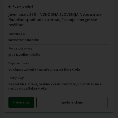
Poziv je odprt
Javni poziv ZER – VZHODNA SLOVENIJA Nepovratne
finančne spodbude za zmanjševanje energetske
revščine
Subvencija za
samostojne naložbe
Rok za oddajo vloge
pred izvedbo naložbe
Veljavnost poziva
do objave zaključka na spletni strani Eko sklada
Oddaja vloge
na portalu eUprava, osebno v času uradnih ur, po pošti ali na e-
naslov vloge@ekosklad.si
Preberi več
Izpolni e-vlogo