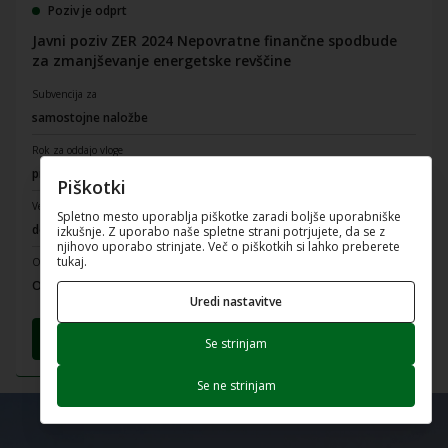
Poziv je odprt
Javni poziv ZER 2024 Nepovratne finančne spodbude
za zmanjševanje energetske revščine
Subvencija za
samostojne naložbe
Rok za oddajo vloge
pred izvedbo naložbe
Piškotki
Veljavnost poziva
Spletno mesto uporablja piškotke zaradi boljše uporabniške
do objave zaključka na spletni strani Eko sklada
izkušnje. Z uporabo naše spletne strani potrjujete, da se z
njihovo uporabo strinjate. Več o piškotkih si lahko preberete
tukaj.
Oddaja vloge
Osebno v času uradnih ur, priporočeno po pošti, po e-pošti
Uredi nastavitve
Preberi več
Izpolni e-vlogo
Se strinjam
Se ne strinjam