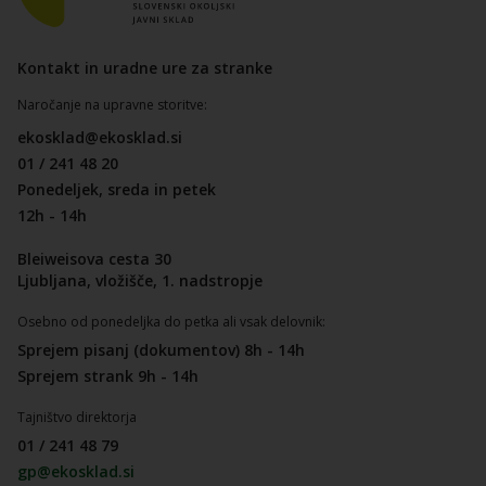
Kontakt in uradne ure za stranke
Naročanje na upravne storitve:
ekosklad@ekosklad.si
01 / 241 48 20
Ponedeljek, sreda in petek
12h - 14h
Bleiweisova cesta 30
Ljubljana, vložišče, 1. nadstropje
Osebno od ponedeljka do petka ali vsak delovnik:
Sprejem pisanj (dokumentov) 8h - 14h
Sprejem strank 9h - 14h
Tajništvo direktorja
01 / 241 48 79
gp@ekosklad.si