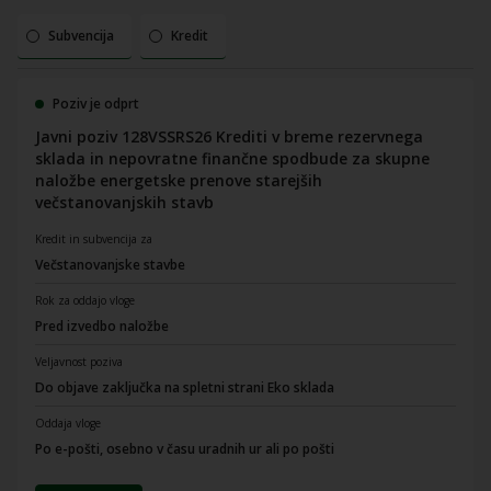
Subvencija
Kredit
Poziv je odprt
Javni poziv 128VSSRS26 Krediti v breme rezervnega
sklada in nepovratne finančne spodbude za skupne
naložbe energetske prenove starejših
večstanovanjskih stavb
Kredit in subvencija za
Večstanovanjske stavbe
Rok za oddajo vloge
Pred izvedbo naložbe
Veljavnost poziva
Do objave zaključka na spletni strani Eko sklada
Oddaja vloge
Po e-pošti, osebno v času uradnih ur ali po pošti