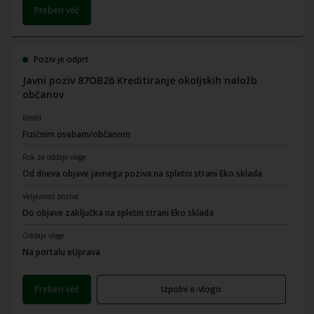
Preberi več
Poziv je odprt
Javni poziv 87OB26 Kreditiranje okoljskih naložb
občanov
Kredit
Fizičnim osebam/občanom
Rok za oddajo vloge
Od dneva objave javnega poziva na spletni strani Eko sklada
Veljavnost poziva
Do objave zaključka na spletni strani Eko sklada
Oddaja vloge
Na portalu eUprava
Preberi več
Izpolni e-vlogo