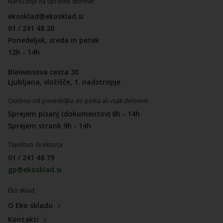
Naročanje na upravne storitve:
ekosklad@ekosklad.si
01 / 241 48 20
Ponedeljek, sreda in petek
12h - 14h
Bleiweisova cesta 30
Ljubljana, vložišče, 1. nadstropje
Osebno od ponedeljka do petka ali vsak delovnik:
Sprejem pisanj (dokumentov) 8h - 14h
Sprejem strank 9h - 14h
Tajništvo direktorja
01 / 241 48 79
gp@ekosklad.si
Eko sklad
O Eko skladu
Kontakti