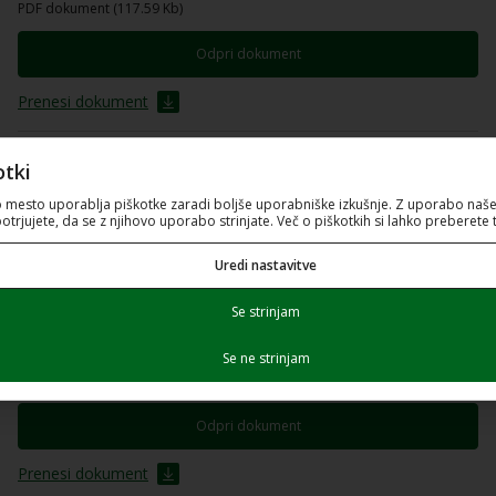
PDF dokument (117.59 Kb)
Odpri dokument
Prenesi dokument
6_Obrazec_Izračun-dejanskih-priznanih-
otki
stroškov_61SUB-LSKI19.xlsx
o mesto uporablja piškotke zaradi boljše uporabniške izkušnje. Z uporabo naše
potrjujete, da se z njihovo uporabo strinjate. Več o piškotkih si lahko preberete t
Excel preglednica (110.88 Kb)
Prenesi dokument
Uredi nastavitve
Se strinjam
Priloga_1_Kolesarjem_prijazna_infrastruktura_-
_smernice_za_umescanje_kolesarskih_povrsin_v_urbana_
Se ne strinjam
PDF dokument (7.52 Mb)
Odpri dokument
Prenesi dokument