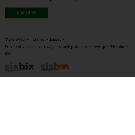
080 16 69
© Eko Sklad
Intranet
Ensvet
Pravno obvestilo in varovanje osebnih podatkov
Avtorji
Piškotki
RSS