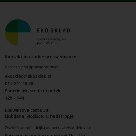
Kontakt in uradne ure za stranke
Naročanje na upravne storitve:
ekosklad@ekosklad.si
01 / 241 48 20
Ponedeljek, sreda in petek
12h - 14h
Bleiweisova cesta 30
Ljubljana, vložišče, 1. nadstropje
Osebno od ponedeljka do petka ali vsak delovnik:
Sprejem pisanj (dokumentov) 8h - 14h