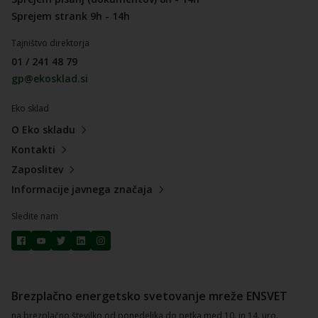
Sprejem strank 9h - 14h
Tajništvo direktorja
01 / 241 48 79
gp@ekosklad.si
Eko sklad
O Eko skladu
Kontakti
Zaposlitev
Informacije javnega značaja
Sledite nam
Brezplačno energetsko svetovanje mreže ENSVET
na brezplačno številko od ponedeljka do petka med 10. in 14. uro.