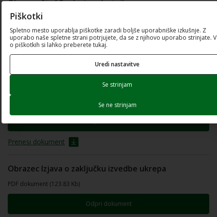
Obrazec št. 4 Soglasje solastnika
Piškotki
PDF dokument (124.78 Kb)
Spletno mesto uporablja piškotke zaradi boljše uporabniške izkušnje. Z
uporabo naše spletne strani potrjujete, da se z njihovo uporabo strinjate. 
Odpri dokument
o piškotkih si lahko preberete tukaj.
Prenesi dokument
Uredi nastavitve
Se strinjam
Obrazec št. 5 Pooblastilo
PDF dokument (156.69 Kb)
Se ne strinjam
Odpri dokument
Prenesi dokument
Obrazec Izjava o zaključku izvedbe ukrepa
PDF dokument (123.83 Kb)
Odpri dokument