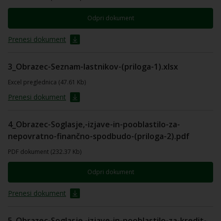
Odpri dokument
Prenesi dokument
3_Obrazec-Seznam-lastnikov-(priloga-1).xlsx
Excel preglednica (47.61 Kb)
Prenesi dokument
4_Obrazec-Soglasje,-izjave-in-pooblastilo-za-
nepovratno-finančno-spodbudo-(priloga-2).pdf
PDF dokument (232.37 Kb)
Odpri dokument
Prenesi dokument
5_Obrazec-Soglasje,-izjave-in-pooblastilo-za-kredit-