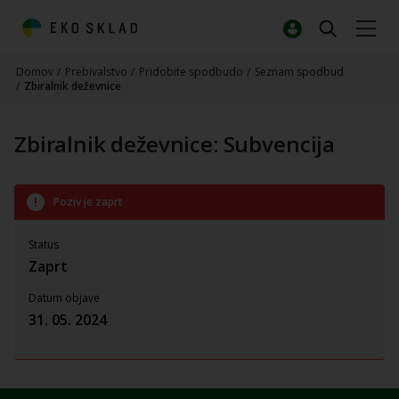
Domov
/
Prebivalstvo
/
Pridobite spodbudo
/
Seznam spodbud
/
Zbiralnik deževnice
Zbiralnik deževnice: Subvencija
Poziv je zaprt
Status
Zaprt
Datum objave
31. 05. 2024