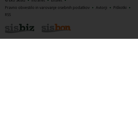
© Eko Sklad
Intranet
Ensvet
Pravno obvestilo in varovanje osebnih podatkov
Avtorji
Piškotki
RSS