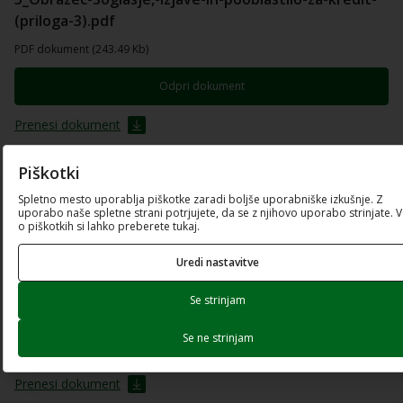
(priloga-3).pdf
PDF dokument (243.49 Kb)
Odpri dokument
Prenesi dokument
Piškotki
6_Obrazec-De-minimis-(priloga-4).pdf
Spletno mesto uporablja piškotke zaradi boljše uporabniške izkušnje. Z
PDF dokument (136.18 Kb)
uporabo naše spletne strani potrjujete, da se z njihovo uporabo strinjate. 
o piškotkih si lahko preberete tukaj.
Odpri dokument
Uredi nastavitve
Prenesi dokument
Se strinjam
7_Obrazec-Finančni-podatki-o-naložbi-(priloga-5).xlsx
Se ne strinjam
Excel preglednica (65.88 Kb)
Prenesi dokument