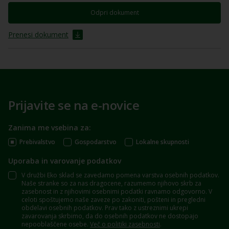
Odpri dokument
Prenesi dokument
Prijavite se na e-novice
Zanima me vsebina za:
Prebivalstvo
Gospodarstvo
Lokalne skupnosti
Uporaba in varovanje podatkov
V družbi Eko sklad se zavedamo pomena varstva osebnih podatkov.
Naše stranke so za nas dragocene, razumemo njihovo skrb za
zasebnost in z njihovimi osebnimi podatki ravnamo odgovorno. V
celoti spoštujemo naše zaveze po zakoniti, pošteni in pregledni
obdelavi osebnih podatkov. Prav tako z ustreznimi ukrepi
zavarovanja skrbimo, da do osebnih podatkov ne dostopajo
nepooblaščene osebe.
Več o politiki zasebnosti
.