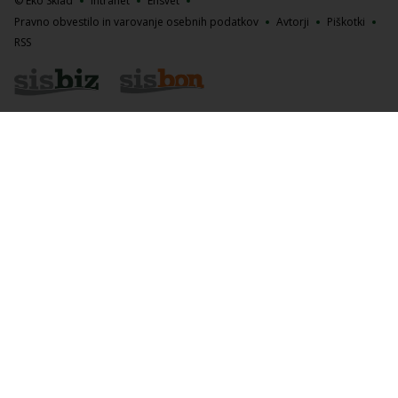
© Eko Sklad
Intranet
Ensvet
Pravno obvestilo in varovanje osebnih podatkov
Avtorji
Piškotki
RSS