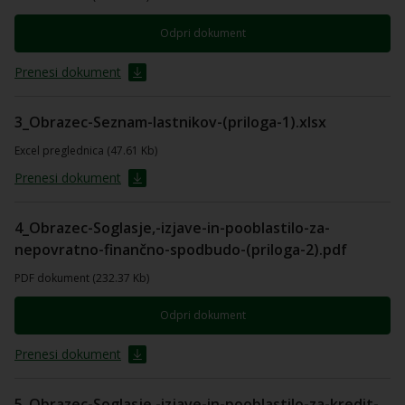
Odpri dokument
Prenesi dokument
3_Obrazec-Seznam-lastnikov-(priloga-1).xlsx
Excel preglednica (47.61 Kb)
Prenesi dokument
4_Obrazec-Soglasje,-izjave-in-pooblastilo-za-
nepovratno-finančno-spodbudo-(priloga-2).pdf
PDF dokument (232.37 Kb)
Odpri dokument
Prenesi dokument
5_Obrazec-Soglasje,-izjave-in-pooblastilo-za-kredit-