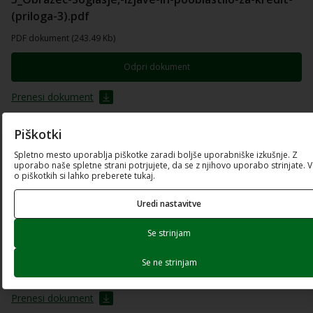
(priloga-3).pdf
PDF dokument (243.49 Kb)
Odpri dokument
Prenesi dokument
Piškotki
6_Obrazec-De-minimis-(priloga-4).pdf
Spletno mesto uporablja piškotke zaradi boljše uporabniške izkušnje. Z
PDF dokument (136.18 Kb)
uporabo naše spletne strani potrjujete, da se z njihovo uporabo strinjate. 
o piškotkih si lahko preberete tukaj.
Odpri dokument
Uredi nastavitve
Prenesi dokument
Se strinjam
7_Obrazec-Finančni-podatki-o-naložbi-(priloga-5).xlsx
Se ne strinjam
Excel preglednica (65.88 Kb)
Prenesi dokument