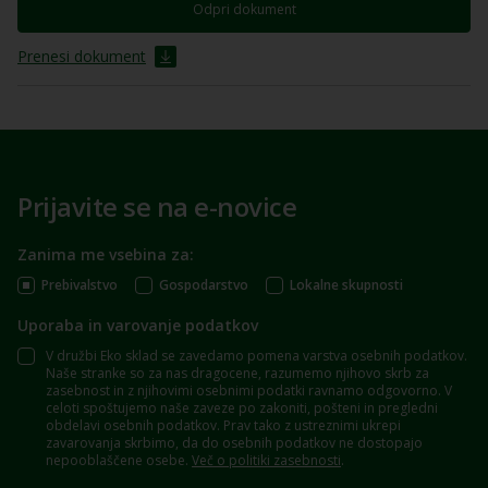
Odpri dokument
Prenesi dokument
Prijavite se na e-novice
Zanima me vsebina za:
Prebivalstvo
Gospodarstvo
Lokalne skupnosti
Uporaba in varovanje podatkov
V družbi Eko sklad se zavedamo pomena varstva osebnih podatkov.
Naše stranke so za nas dragocene, razumemo njihovo skrb za
zasebnost in z njihovimi osebnimi podatki ravnamo odgovorno. V
celoti spoštujemo naše zaveze po zakoniti, pošteni in pregledni
obdelavi osebnih podatkov. Prav tako z ustreznimi ukrepi
zavarovanja skrbimo, da do osebnih podatkov ne dostopajo
nepooblaščene osebe.
Več o politiki zasebnosti
.