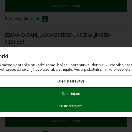
Odpri dokument
Prenesi dokument
IZJAVA-O-ZAKLJUČKU-IZVEDBE-UKREPA-_JP-ZER-
2024.pdf
PDF dokument (107.73 Kb)
otki
Odpri dokument
o mesto uporablja piškotke zaradi boljše uporabniške izkušnje. Z uporabo naše
potrjujete, da se z njihovo uporabo strinjate. Več o piškotkih si lahko preberete 
Prenesi dokument
Uredi nastavitve
Obrazec-št.-1_IZJAVA-O-IZPOLNJEVANJU-IN-
Se strinjam
SPREJEMANJU-POGOJEV_PoZ.pdf
Se ne strinjam
PDF dokument (183.36 Kb)
Odpri dokument