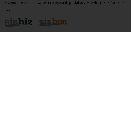
Pravno obvestilo in varovanje osebnih podatkov
Avtorji
Piškotki
RSS