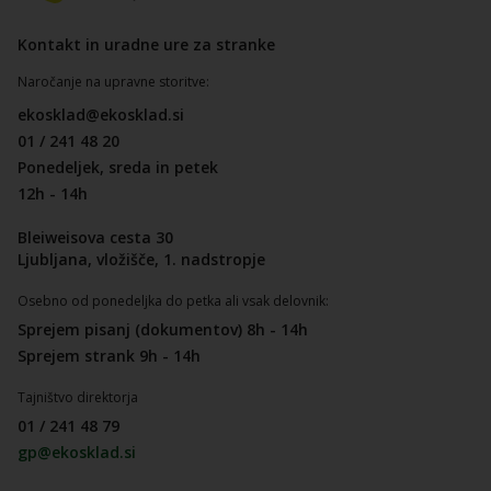
Kontakt in uradne ure za stranke
Naročanje na upravne storitve:
ekosklad@ekosklad.si
01 / 241 48 20
Ponedeljek, sreda in petek
12h - 14h
Bleiweisova cesta 30
Ljubljana, vložišče, 1. nadstropje
Osebno od ponedeljka do petka ali vsak delovnik:
Sprejem pisanj (dokumentov) 8h - 14h
Sprejem strank 9h - 14h
Tajništvo direktorja
01 / 241 48 79
gp@ekosklad.si