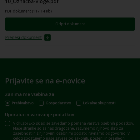
10_Označba-vloge.pdf
PDF dokument (117.14 Kb)
Odpri dokument
Prenesi dokument
Prijavite se na e-novice
Zanima me vsebina za:
Prebivalstvo
Gospodarstvo
Lokalne skupnosti
Uporaba in varovanje podatkov
V družbi Eko sklad se zavedamo pomena varstva osebnih podatkov.
Naše stranke so za nas dragocene, razumemo njihovo skrb za
zasebnost in z njihovimi osebnimi podatki ravnamo odgovorno. V
celoti spoštujemo naše zaveze po zakoniti, pošteni in pregledni