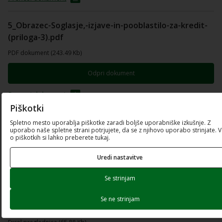
5_Obrazec-Soglasje,-izjave-in-pooblastilo-za-kredit-
(priloga-3).pdf
PDF dokument (243.49 Kb)
Odpri dokument
Prenesi dokument
Piškotki
6_Obrazec-De-minimis-(priloga-4).pdf
Spletno mesto uporablja piškotke zaradi boljše uporabniške izkušnje. Z
uporabo naše spletne strani potrjujete, da se z njihovo uporabo strinjate. 
o piškotkih si lahko preberete tukaj.
PDF dokument (136.18 Kb)
Uredi nastavitve
Odpri dokument
Se strinjam
Prenesi dokument
Se ne strinjam
7_Obrazec-Finančni-podatki-o-naložbi-(priloga-5).xlsx