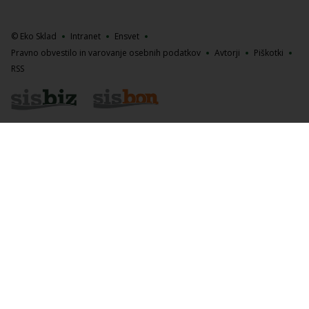
© Eko Sklad
Intranet
Ensvet
Pravno obvestilo in varovanje osebnih podatkov
Avtorji
Piškotki
RSS