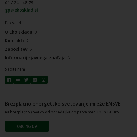
01 / 241 48 79
gp@ekosklad.si
Eko sklad
O Eko skladu
Kontakti
Zaposlitev
Informacije javnega značaja
Sledite nam
Brezplačno energetsko svetovanje mreže ENSVET
na brezplačno številko od ponedeljka do petka med 10. in 14. uro.
080 16 69