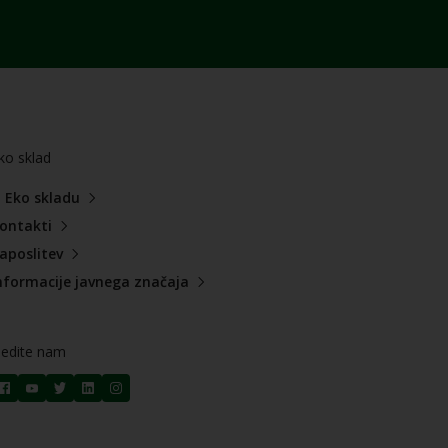
ko sklad
 Eko skladu
ontakti
aposlitev
nformacije javnega značaja
ledite nam