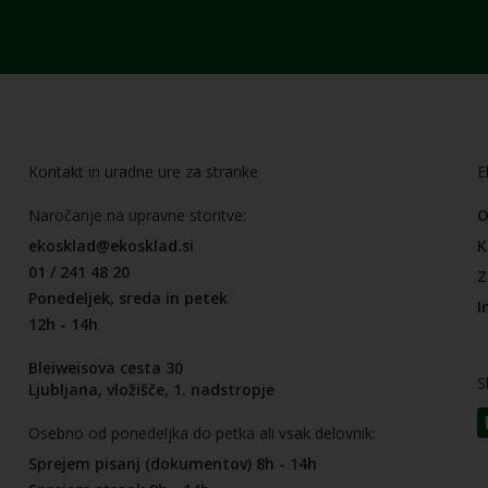
Kontakt in uradne ure za stranke
E
Naročanje na upravne storitve:
O
ekosklad@ekosklad.si
K
01 / 241 48 20
Z
Ponedeljek, sreda in petek
I
12h - 14h
Bleiweisova cesta 30
S
Ljubljana, vložišče, 1. nadstropje
Osebno od ponedeljka do petka ali vsak delovnik:
Sprejem pisanj (dokumentov) 8h - 14h