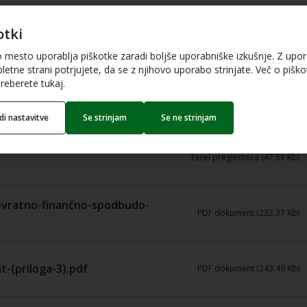
otki
.pdf
PDF dokument (472 Kb)
o mesto uporablja piškotke zaradi boljše uporabniške izkušnje. Z upo
letne strani potrjujete, da se z njihovo uporabo strinjate. Več o piškot
reberete tukaj.
PDF dokument (306.76 Kb)
edi nastavitve
Se strinjam
Se ne strinjam
Excel preglednica (47.61 Kb)
povratno-finančno-spodbudo-
PDF dokument (232.37 Kb)
t-(priloga-3).pdf
PDF dokument (243.49 Kb)