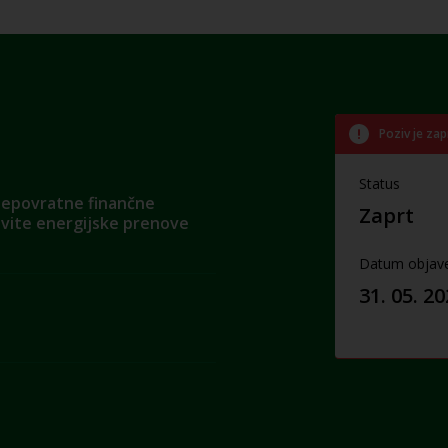
Poziv je zap
Status
 nepovratne finančne
Zaprt
ovite energijske prenove
Datum objav
31. 05. 2