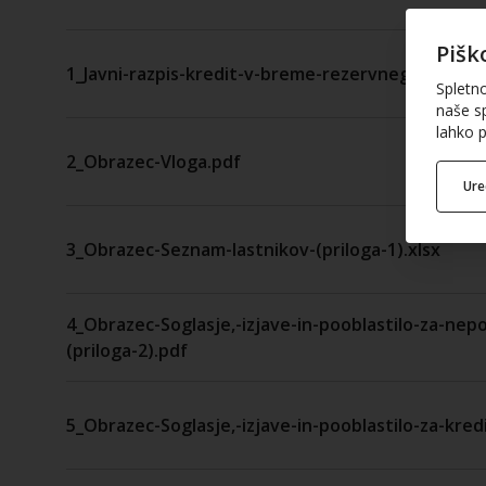
Pišk
1_Javni-razpis-kredit-v-breme-rezervnega-sklada
Spletn
naše sp
lahko p
2_Obrazec-Vloga.pdf
Ur
3_Obrazec-Seznam-lastnikov-(priloga-1).xlsx
4_Obrazec-Soglasje,-izjave-in-pooblastilo-za-ne
(priloga-2).pdf
5_Obrazec-Soglasje,-izjave-in-pooblastilo-za-kredi