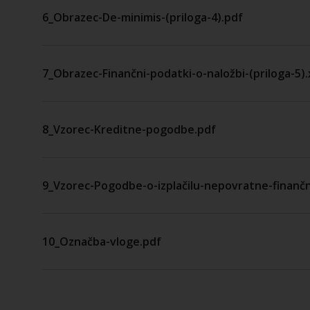
6_Obrazec-De-minimis-(priloga-4).pdf
7_Obrazec-Finančni-podatki-o-naložbi-(priloga-5).
8_Vzorec-Kreditne-pogodbe.pdf
9_Vzorec-Pogodbe-o-izplačilu-nepovratne-finan
10_Označba-vloge.pdf