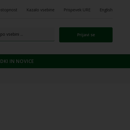
stopnost
Kazalo vsebine
Prispevek URE
English
Prijavi se
KI IN NOVICE