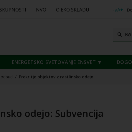
 SKUPNOSTI
NVO
O EKO SKLADU
-aA+
Do
ENERGETSKO SVETOVANJE ENSVET
DOGOD
podbud
/
Prekritje objektov z rastlinsko odejo
linsko odejo: Subvencija