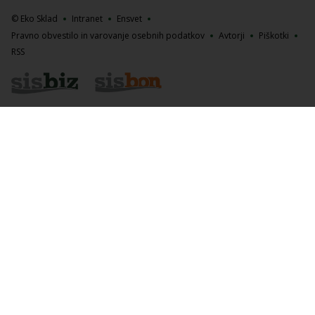
© Eko Sklad
Intranet
Ensvet
Pravno obvestilo in varovanje osebnih podatkov
Avtorji
Piškotki
RSS