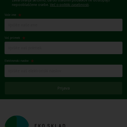
zavarovanja skrbimo, da do osebnih podatkov ne dostopajo
nepooblaščene osebe.
Več o politiki zasebnosti
.
Vaše ime
Vaš priimek
Elektronski naslov
Prijava