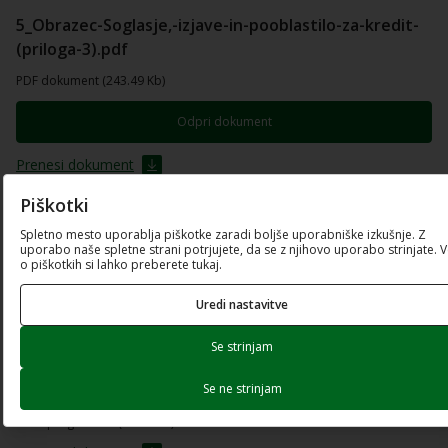
5_Obrazec-Soglasje,-izjave-in-pooblastilo-za-kredit-
(priloga-3).pdf
PDF dokument (243.49 Kb)
Odpri dokument
Prenesi dokument
Piškotki
6_Obrazec-De-minimis-(priloga-4).pdf
Spletno mesto uporablja piškotke zaradi boljše uporabniške izkušnje. Z
uporabo naše spletne strani potrjujete, da se z njihovo uporabo strinjate. 
PDF dokument (136.18 Kb)
o piškotkih si lahko preberete tukaj.
Odpri dokument
Uredi nastavitve
Prenesi dokument
Se strinjam
Se ne strinjam
7_Obrazec-Finančni-podatki-o-naložbi-(priloga-5).xlsx
Excel preglednica (65.88 Kb)