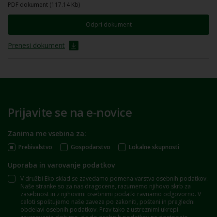
PDF dokument (117.14 Kb)
Odpri dokument
Prenesi dokument
Prijavite se na e-novice
Zanima me vsebina za:
Prebivalstvo
Gospodarstvo
Lokalne skupnosti
Uporaba in varovanje podatkov
V družbi Eko sklad se zavedamo pomena varstva osebnih podatkov.
Naše stranke so za nas dragocene, razumemo njihovo skrb za
zasebnost in z njihovimi osebnimi podatki ravnamo odgovorno. V
celoti spoštujemo naše zaveze po zakoniti, pošteni in pregledni
obdelavi osebnih podatkov. Prav tako z ustreznimi ukrepi