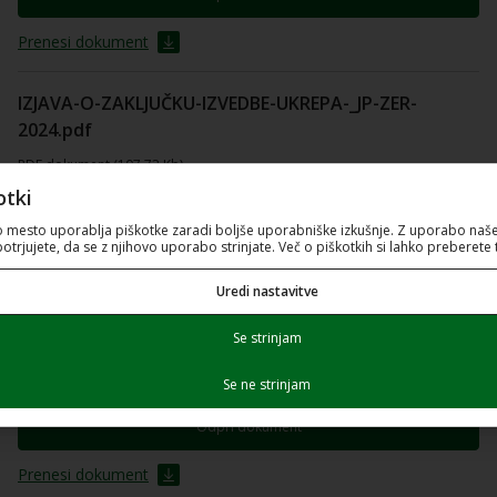
Prenesi dokument
IZJAVA-O-ZAKLJUČKU-IZVEDBE-UKREPA-_JP-ZER-
2024.pdf
PDF dokument (107.73 Kb)
otki
Odpri dokument
o mesto uporablja piškotke zaradi boljše uporabniške izkušnje. Z uporabo naše
potrjujete, da se z njihovo uporabo strinjate. Več o piškotkih si lahko preberete 
Prenesi dokument
Uredi nastavitve
Obrazec-št.-1_IZJAVA-O-IZPOLNJEVANJU-IN-
Se strinjam
SPREJEMANJU-POGOJEV_PoZ.pdf
PDF dokument (183.36 Kb)
Se ne strinjam
Odpri dokument
Prenesi dokument