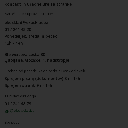
Kontakt in uradne ure za stranke
Naročanje na upravne storitve:
ekosklad@ekosklad.si
01 / 241 48 20
Ponedeljek, sreda in petek
12h - 14h
Bleiweisova cesta 30
Ljubljana, vložišče, 1. nadstropje
Osebno od ponedeljka do petka ali vsak delovnik:
Sprejem pisanj (dokumentov) 8h - 14h
Sprejem strank 9h - 14h
Tajništvo direktorja
01 / 241 48 79
gp@ekosklad.si
Eko sklad