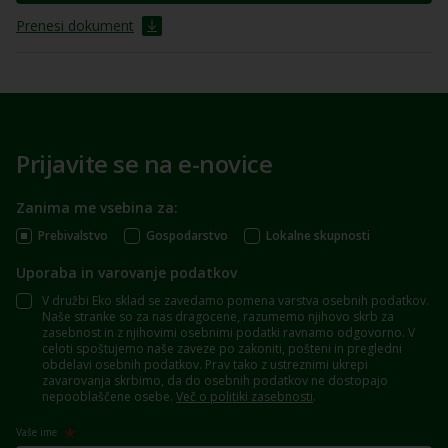
Prenesi dokument
Prijavite se na e-novice
Zanima me vsebina za:
Prebivalstvo
Gospodarstvo
Lokalne skupnosti
Uporaba in varovanje podatkov
V družbi Eko sklad se zavedamo pomena varstva osebnih podatkov.
Naše stranke so za nas dragocene, razumemo njihovo skrb za
zasebnost in z njihovimi osebnimi podatki ravnamo odgovorno. V
celoti spoštujemo naše zaveze po zakoniti, pošteni in pregledni
obdelavi osebnih podatkov. Prav tako z ustreznimi ukrepi
zavarovanja skrbimo, da do osebnih podatkov ne dostopajo
nepooblaščene osebe.
Več o politiki zasebnosti
.
Vaše ime