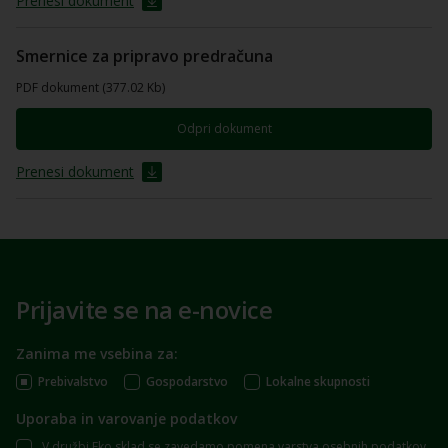
Prenesi dokument
Smernice za pripravo predračuna
PDF dokument (377.02 Kb)
Odpri dokument
Prenesi dokument
Prijavite se na e-novice
Zanima me vsebina za:
Prebivalstvo
Gospodarstvo
Lokalne skupnosti
Uporaba in varovanje podatkov
V družbi Eko sklad se zavedamo pomena varstva osebnih podatkov.