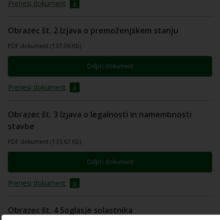
Prenesi dokument
Obrazec št. 2 Izjava o premoženjskem stanju
PDF dokument (137.06 Kb)
Odpri dokument
Prenesi dokument
Obrazec št. 3 Izjava o legalnosti in namembnosti
stavbe
PDF dokument (133.67 Kb)
Odpri dokument
Prenesi dokument
Obrazec št. 4 Soglasje solastnika