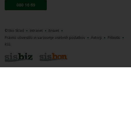
080 16 69
© Eko Sklad
Intranet
Ensvet
Pravno obvestilo in varovanje osebnih podatkov
Avtorji
Piškotki
RSS