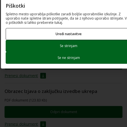
PDF dokument (124.78 Kb)
Piškotki
Spletno mesto uporablja piškotke zaradi boljše uporabniške izkušnje. Z
Odpri dokument
uporabo naše spletne strani potrjujete, da se z njihovo uporabo strinjate. 
o piškotkih si lahko preberete tukaj.
Prenesi dokument
Uredi nastavitve
Obrazec št. 5 Pooblastilo
Se strinjam
PDF dokument (156.69 Kb)
Se ne strinjam
Odpri dokument
Prenesi dokument
Obrazec Izjava o zaključku izvedbe ukrepa
PDF dokument (123.83 Kb)
Odpri dokument
Prenesi dokument