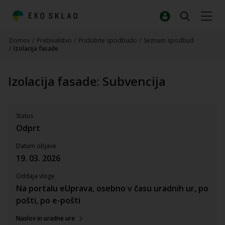
Domov
/
Prebivalstvo
/
Pridobite spodbudo
/
Seznam spodbud
/
Izolacija fasade
Izolacija fasade: Subvencija
Status
Odprt
Datum objave
19. 03. 2026
Oddaja vloge
Na portalu eUprava, osebno v času uradnih ur, po
pošti, po e-pošti
Naslov in uradne ure