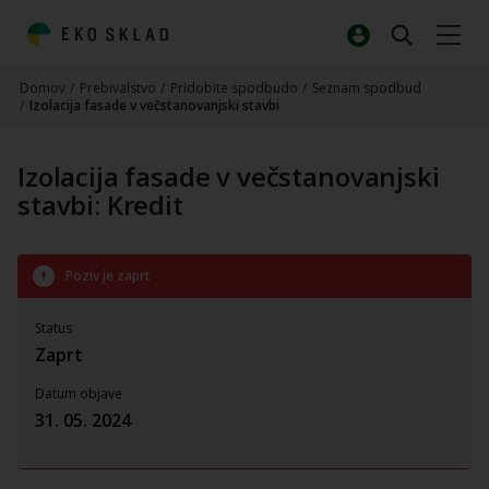
Domov
/
Prebivalstvo
/
Pridobite spodbudo
/
Seznam spodbud
/
Izolacija fasade v večstanovanjski stavbi
Izolacija fasade v večstanovanjski
stavbi: Kredit
Poziv je zaprt
Status
Zaprt
Datum objave
31. 05. 2024