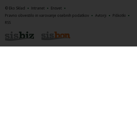
© Eko Sklad
Intranet
Ensvet
Pravno obvestilo in varovanje osebnih podatkov
Avtorji
Piškotki
RSS