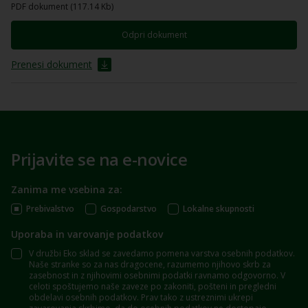
PDF dokument (117.14 Kb)
Odpri dokument
Prenesi dokument
Prijavite se na e-novice
Zanima me vsebina za:
Prebivalstvo
Gospodarstvo
Lokalne skupnosti
Uporaba in varovanje podatkov
V družbi Eko sklad se zavedamo pomena varstva osebnih podatkov.
Naše stranke so za nas dragocene, razumemo njihovo skrb za
zasebnost in z njihovimi osebnimi podatki ravnamo odgovorno. V
celoti spoštujemo naše zaveze po zakoniti, pošteni in pregledni
obdelavi osebnih podatkov. Prav tako z ustreznimi ukrepi