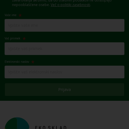
zavarovanja skrbimo, da do osebnih podatkov ne dostopajo
nepooblaščene osebe.
Več o politiki zasebnosti
.
Vaše ime
Vaš priimek
Elektronski naslov
Prijava