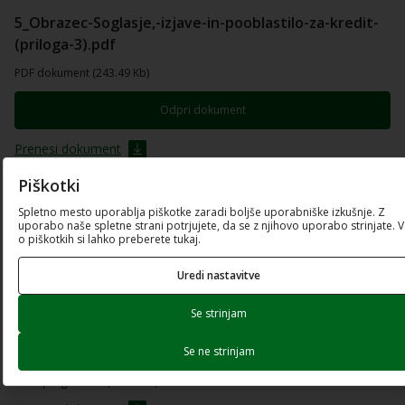
5_Obrazec-Soglasje,-izjave-in-pooblastilo-za-kredit-
(priloga-3).pdf
PDF dokument (243.49 Kb)
Odpri dokument
Prenesi dokument
Piškotki
6_Obrazec-De-minimis-(priloga-4).pdf
Spletno mesto uporablja piškotke zaradi boljše uporabniške izkušnje. Z
uporabo naše spletne strani potrjujete, da se z njihovo uporabo strinjate. 
PDF dokument (136.18 Kb)
o piškotkih si lahko preberete tukaj.
Odpri dokument
Uredi nastavitve
Prenesi dokument
Se strinjam
Se ne strinjam
7_Obrazec-Finančni-podatki-o-naložbi-(priloga-5).xlsx
Excel preglednica (65.88 Kb)