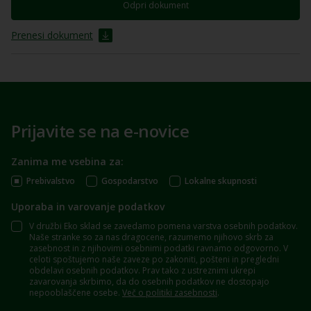
Odpri dokument
Prenesi dokument
Prijavite se na e-novice
Zanima me vsebina za:
Prebivalstvo
Gospodarstvo
Lokalne skupnosti
Uporaba in varovanje podatkov
V družbi Eko sklad se zavedamo pomena varstva osebnih podatkov.
Naše stranke so za nas dragocene, razumemo njihovo skrb za
zasebnost in z njihovimi osebnimi podatki ravnamo odgovorno. V
celoti spoštujemo naše zaveze po zakoniti, pošteni in pregledni
obdelavi osebnih podatkov. Prav tako z ustreznimi ukrepi
zavarovanja skrbimo, da do osebnih podatkov ne dostopajo
nepooblaščene osebe.
Več o politiki zasebnosti
.