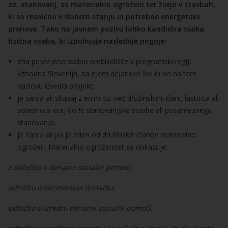
oz. stanovanj, so materialno ogroženi ter živijo v stavbah,
ki so resnično v slabem stanju in potrebne energetske
prenove. Tako na javnem pozivu lahko kandidira vsaka
fizična oseba, ki izpolnjuje naslednje pogoje:
ima prijavljeno stalno prebivališče v programski regiji
Vzhodna Slovenija, na njem dejansko živi in bo na tem
naslovu izvedla projekt;
je sama ali skupaj z enim oz. več družinskimi člani, lastnica ali
solastnica vsaj do ½ stanovanjske stavbe ali posameznega
stanovanja,
je sama ali pa je eden od družinskih članov materialno
ogrožen. Materialno ogroženost se dokazuje:
z odločbo o denarni socialni pomoči,
odločbo o varstvenem dodatku,
odločbo o izredni denarni socialni pomoči,