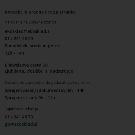
Kontakt in uradne ure za stranke
Naročanje na upravne storitve:
ekosklad@ekosklad.si
01 / 241 48 20
Ponedeljek, sreda in petek
12h - 14h
Bleiweisova cesta 30
Ljubljana, vložišče, 1. nadstropje
Osebno od ponedeljka do petka ali vsak delovnik:
Sprejem pisanj (dokumentov) 8h - 14h
Sprejem strank 9h - 14h
Tajništvo direktorja
01 / 241 48 79
gp@ekosklad.si