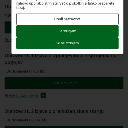
njihovo uporabo strinjate. Več o piškotkih si lahko preberete
Obrazec Vloga
tukaj.
PDF dokument (192.68 Kb)
Uredi nastavitve
Odpri dokument
Se strinjam
Prenesi dokument
Se ne strinjam
Obrazec št. 1 Izjava o izpolnjevanju in sprejemanju
pogojev
PDF dokument (140.9 Kb)
Odpri dokument
Prenesi dokument
Obrazec št. 2 Izjava o premoženjskem stanju
PDF dokument (137.06 Kb)