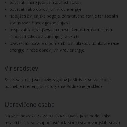
povečati energijsko učinkovitost stavb,
povečati rabo obnovljivih virov energije,
izboljšati življenjske pogoje, zdravstveno stanje ter socialni
status vseh članov gospodinjstva,
prispevati k zmanjševanju onesnaženosti zraka in s tem
izboljšati kakovost zunanjega zraka in
ozaveščati občane o pomembnosti ukrepov učinkovite rabe
energije in rabe obnovljivih virov energije.
Vir sredstev
Sredstva za ta javni poziv zagotavlja Ministrstvo za okolje,
podnebje in energijo iz programa Podnebnega sklada.
Upravičene osebe
Na Javni poziv ZER - VZHODNA SLOVENIJA se bodo lahko
prijavili tisti, ki so
vsaj polovični lastniki stanovanjskih stavb