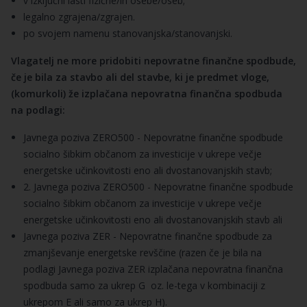
v izključni lasti fizične/ih osebe/oseb;
legalno zgrajena/zgrajen.
po svojem namenu stanovanjska/stanovanjski.
Vlagatelj ne more pridobiti nepovratne finančne spodbude,
če je bila za stavbo ali del stavbe, ki je predmet vloge,
(komurkoli) že izplačana nepovratna finančna spodbuda
na podlagi:
Javnega poziva ZERO500 - Nepovratne finančne spodbude
socialno šibkim občanom za investicije v ukrepe večje
energetske učinkovitosti eno ali dvostanovanjskih stavb;
2. Javnega poziva ZERO500 - Nepovratne finančne spodbude
socialno šibkim občanom za investicije v ukrepe večje
energetske učinkovitosti eno ali dvostanovanjskih stavb ali
Javnega poziva ZER - Nepovratne finančne spodbude za
zmanjševanje energetske revščine (razen če je bila na
podlagi Javnega poziva ZER izplačana nepovratna finančna
spodbuda samo za ukrep G oz. le-tega v kombinaciji z
ukrepom E ali samo za ukrep H).