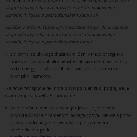
odločbo o otroškem dodatku (iz odločbe izhaja, da družinska
skupnost vlagatelja sodi do vključno 3. dohodkovnega
razreda) in izjavo o premoženjskem stanju ali
odločbo o državni štipendiji (iz odločbe izhaja, da družinska
skupnost vlagatelja sodi do vključno 2. dohodkovnega
razreda) in izjavo o premoženjskem stanju.
živi sama oz. skupaj z družinskimi člani v nizko energijsko
učinkovitih prostorih ali v neustreznih bivanjskih razmerah v
nizko energijsko učinkovitih prostorih ali v neustreznih
bivanjskih razmerah.
Za dodelitev spodbude mora
biti izpolnjen tudi pogoj, da je
stanovanjska stavba/stanovanje:
primerna/primeren za izvedbo projekta ter je izvedba
projekta skladna z namenom javnega poziva, kar vse s pisno
izjavo potrdi energetski svetovalec po izvedenem
predhodnem ogledu.