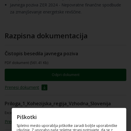
Javnega poziva ZER 2024 - Nepovratne finančne spodbude
za zmanjševanje energetske revščine.
Razpisna dokumentacija
Čistopis besedila javnega poziva
PDF dokument (561.41 Kb)
Odpri dokument
Prenesi dokument
Priloga_1_Kohezijska_regija_Vzhodna_Slovenija
Excel preglednica (17.73 Kb)
Piškotki
Prenesi dokument
Spletno mesto uporablja piškotke zaradi boljše uporabniške
izkušnje. Z uporabo naše spletne strani potrjujete, da se z