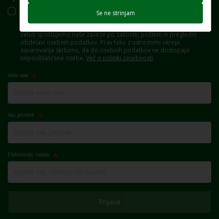
V družbi Eko sklad se zavedamo pomena varstva osebnih podatkov.
Se ne strinjam
Naše stranke so za nas dragocene, razumemo njihovo skrb za
zasebnost in z njihovimi osebnimi podatki ravnamo odgovorno. V
celoti spoštujemo naše zaveze po zakoniti, pošteni in pregledni
obdelavi osebnih podatkov. Prav tako z ustreznimi ukrepi
zavarovanja skrbimo, da do osebnih podatkov ne dostopajo
nepooblaščene osebe.
Več o politiki zasebnosti
.
Vaše ime
Vaš priimek
Elektronski naslov
Prijava