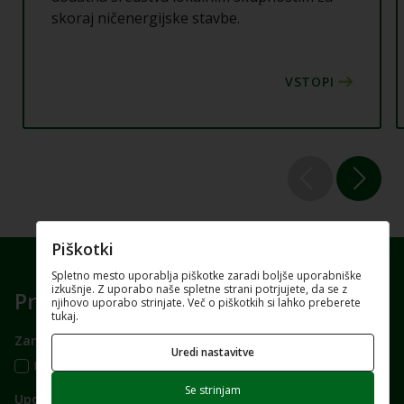
skoraj ničenergijske stavbe.
Piškotki
Spletno mesto uporablja piškotke zaradi boljše uporabniške
izkušnje. Z uporabo naše spletne strani potrjujete, da se z
Prijavite se na e-novice
njihovo uporabo strinjate. Več o piškotkih si lahko preberete
tukaj.
Zanima me vsebina za:
Uredi nastavitve
Prebivalstvo
Gospodarstvo
Lokalne skupnosti
Se strinjam
Uporaba in varovanje podatkov