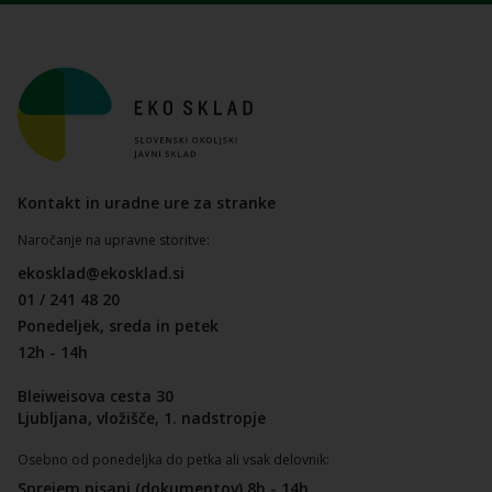
Kontakt in uradne ure za stranke
Naročanje na upravne storitve:
ekosklad@ekosklad.si
01 / 241 48 20
Ponedeljek, sreda in petek
12h - 14h
Bleiweisova cesta 30
Ljubljana, vložišče, 1. nadstropje
Osebno od ponedeljka do petka ali vsak delovnik:
Sprejem pisanj (dokumentov) 8h - 14h