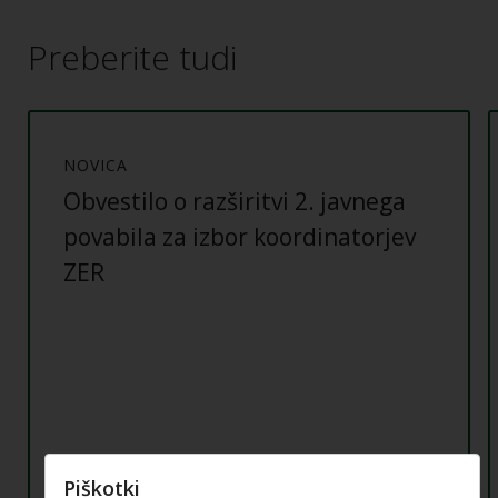
Preberite tudi
NOVICA
Obvestilo o razširitvi 2. javnega
povabila za izbor koordinatorjev
ZER
Piškotki