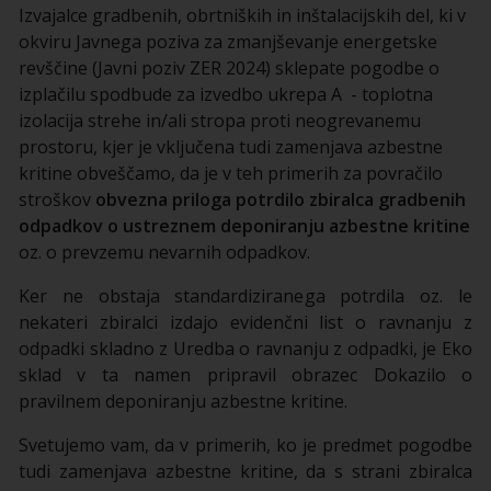
Izvajalce gradbenih, obrtniških in inštalacijskih del, ki v
okviru Javnega poziva za zmanjševanje energetske
revščine (Javni poziv ZER 2024) sklepate pogodbe o
izplačilu spodbude za izvedbo ukrepa A - toplotna
izolacija strehe in/ali stropa proti neogrevanemu
prostoru, kjer je vključena tudi zamenjava azbestne
kritine obveščamo, da je v teh primerih za povračilo
stroškov
obvezna priloga potrdilo zbiralca gradbenih
odpadkov o ustreznem deponiranju azbestne kritine
oz. o prevzemu nevarnih odpadkov.
Ker ne obstaja standardiziranega potrdila oz. le
nekateri zbiralci izdajo evidenčni list o ravnanju z
odpadki skladno z Uredba o ravnanju z odpadki, je Eko
sklad v ta namen pripravil obrazec Dokazilo o
pravilnem deponiranju azbestne kritine.
Svetujemo vam, da v primerih, ko je predmet pogodbe
tudi zamenjava azbestne kritine, da s strani zbiralca