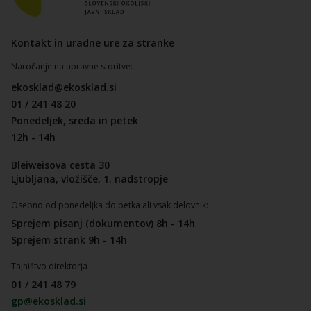
Kontakt in uradne ure za stranke
Naročanje na upravne storitve:
ekosklad@ekosklad.si
01 / 241 48 20
Ponedeljek, sreda in petek
12h - 14h
Bleiweisova cesta 30
Ljubljana, vložišče, 1. nadstropje
Osebno od ponedeljka do petka ali vsak delovnik:
Sprejem pisanj (dokumentov) 8h - 14h
Sprejem strank 9h - 14h
Tajništvo direktorja
01 / 241 48 79
gp@ekosklad.si