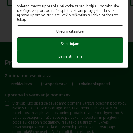
Spletno mesto uporablja piškotke zaradi boljše uporabniške
izkušnje. Z uporabo naše spletne strani potrjujete, da se z
njihovo uporabo strinjate. Več o piškotkih si lahko preberete
tukaj.
Uredi nastavitve
Se strinjam
Se ne strinjam
Prijavite se na e-novice
Zanima me vsebina za:
Prebivalstvo
Gospodarstvo
Lokalne skupnosti
Uporaba in varovanje podatkov
V družbi Eko sklad se zavedamo pomena varstva osebnih podatkov.
Naše stranke so za nas dragocene, razumemo njihovo skrb za
zasebnost in z njihovimi osebnimi podatki ravnamo odgovorno. V
celoti spoštujemo naše zaveze po zakoniti, pošteni in pregledni
obdelavi osebnih podatkov. Prav tako z ustreznimi ukrepi
zavarovanja skrbimo, da do osebnih podatkov ne dostopajo
nepooblaščene osebe.
Več o politiki zasebnosti
.