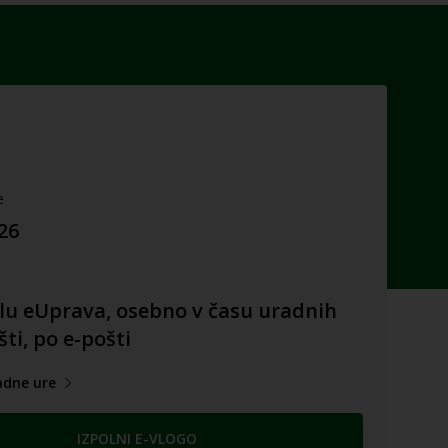
e
026
lu eUprava, osebno v času uradnih
šti, po e-pošti
adne ure
IZPOLNI E-VLOGO