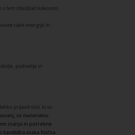
 s tem izboljšati kakovost
vite rabe energije in
 okolje, podnebje in
o prijavili tisti, ki so
anovanj, so materialno
abem stanju in potrebne
kandidira vsaka fizična