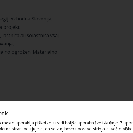
egiji Vzhodna Slovenija,
a projekt;
 lastnica ali solastnica vsaj
vanja,
rialno ogrožen. Materialno
 družinska skupnost
otki
) in izjavo o
o mesto uporablja piškotke zaradi boljše uporabniške izkušnje. Z upo
letne strani potrjujete, da se z njihovo uporabo strinjate. Več o piškot