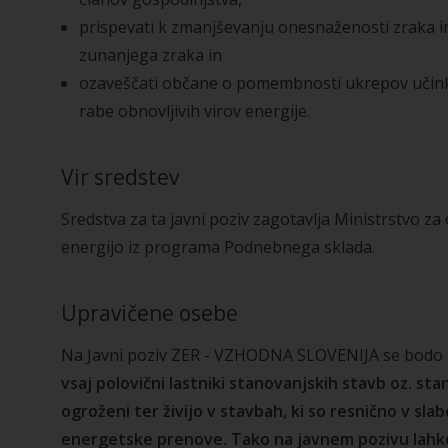
prispevati k zmanjševanju onesnaženosti zraka in
zunanjega zraka in
ozaveščati občane o pomembnosti ukrepov učinko
rabe obnovljivih virov energije.
Vir sredstev
Sredstva za ta javni poziv zagotavlja Ministrstvo za
energijo iz programa Podnebnega sklada.
Upravičene osebe
Na Javni poziv ZER - VZHODNA SLOVENIJA se bodo lahk
vsaj polovični lastniki stanovanjskih stavb oz. st
ogroženi ter živijo v stavbah, ki so resnično v sl
energetske prenove. Tako na javnem pozivu lahko 