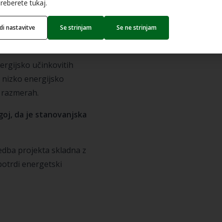
reberete tukaj.
 družinska skupnost
edi nastavitve
Se strinjam
Se ne strinjam
) in izjavo o
nergijsko učinkovitih
v nizko energijsko
h razmerah.
ogoj, da je stanovanjska
edba projekta skladna z
potrdi energetski