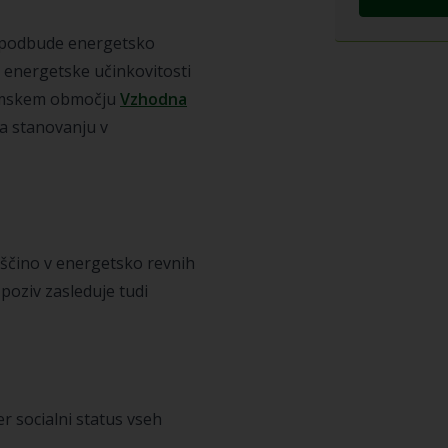
spodbude energetsko
e energetske učinkovitosti
gramskem območju
Vzhodna
na stanovanju v
vščino v energetsko revnih
poziv zasleduje tudi
er socialni status vseh