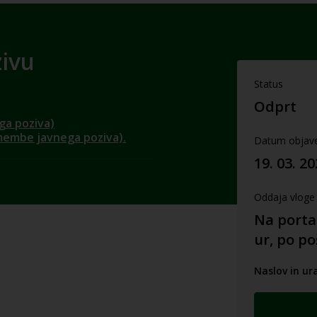
zivu
Status
Odprt
ga poziva)
emembe javnega poziva).
Datum objav
19. 03. 2
Oddaja vloge
Na porta
ur, po po
Naslov in ur