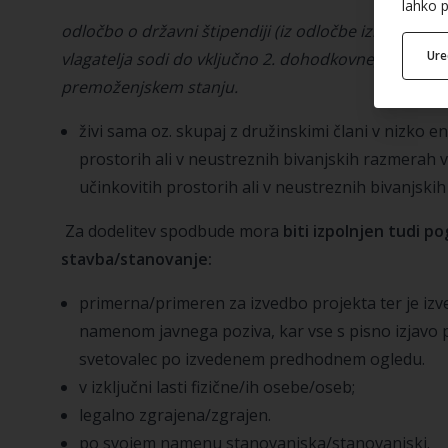
lahko p
odločbo o državni štipendiji (iz odločbe izhaja, da
Ur
vlagatelja sodi do vključno 2. dohodkovnega razreda
premoženjskem stanju.
živi sama oz. skupaj z družinskimi člani v nizko e
prostorih ali v neustreznih bivanjskih razmerah 
učinkovitih prostorih ali v neustreznih bivanjski
Za dodelitev spodbude mora
biti izpolnjen tudi p
stavba/stanovanje:
primerna/primeren za izvedbo projekta ter je izv
namenom javnega poziva, kar vse s pisno izjavo 
svetovalec po izvedenem predhodnem ogledu.
v izključni lasti fizične/ih osebe/oseb;
legalno zgrajena/zgrajen.
po svojem namenu stanovanjska/stanovanjski.