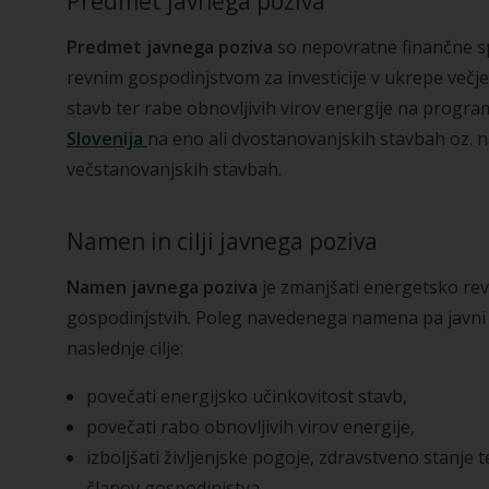
Predmet javnega poziva
Predmet javnega poziva
so nepovratne finančne 
revnim gospodinjstvom za investicije v ukrepe večj
stavb ter rabe obnovljivih virov energije na pro
Slovenija
na eno ali dvostanovanjskih stavbah oz. 
večstanovanjskih stavbah.
Namen in cilji javnega poziva
Namen javnega poziva
je zmanjšati energetsko re
gospodinjstvih. Poleg navedenega namena pa javni 
naslednje cilje:
povečati energijsko učinkovitost stavb,
povečati rabo obnovljivih virov energije,
izboljšati življenjske pogoje, zdravstveno stanje t
članov gospodinjstva,