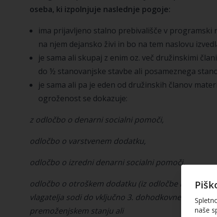
oseba, ki izpolnjuje naslednje pogoje:
ima prijavljeno stalno prebivališče v programski r
na njem dejansko živi in bo na tem naslovu izvedl
je sama ali skupaj z enim oz. več družinskimi člani,
do ½ stanovanjske stavbe ali posameznega stano
je sama ali pa je eden od družinskih članov mate
ogroženost se dokazuje:
z odločbo o denarni socialni pomoči,
odločbo o varstvenem dodatku,
odločbo o izredni denarni socialni pomoči,
odločbo o otroškem dodatku (iz odločbe izhaja, da
Pišk
vlagatelja sodi do vključno 3. dohodkovnega razreda
Spletn
premoženjskem stanju ali
naše sp