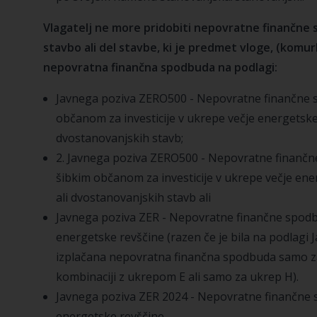
Vlagatelj ne more pridobiti nepovratne finančne s
stavbo ali del stavbe, ki je predmet vloge, (komurk
nepovratna finančna spodbuda na podlagi:
Javnega poziva ZERO500 - Nepovratne finančne 
občanom za investicije v ukrepe večje energetske 
dvostanovanjskih stavb;
2. Javnega poziva ZERO500 - Nepovratne finančn
šibkim občanom za investicije v ukrepe večje ene
ali dvostanovanjskih stavb ali
Javnega poziva ZER - Nepovratne finančne spod
energetske revščine (razen če je bila na podlagi
izplačana nepovratna finančna spodbuda samo za
kombinaciji z ukrepom E ali samo za ukrep H).
Javnega poziva ZER 2024 - Nepovratne finančne
energetske revščine.