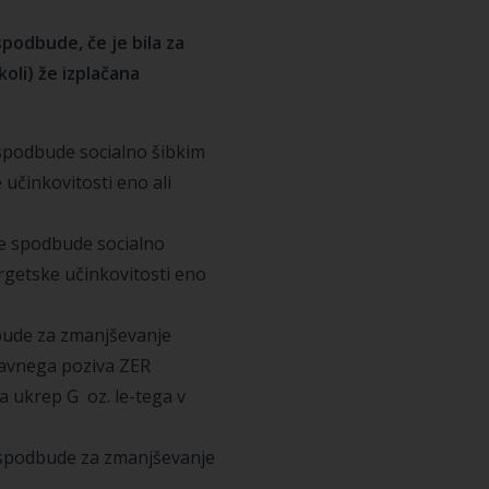
podbude, če je bila za
oli) že izplačana
spodbude socialno šibkim
učinkovitosti eno ali
e spodbude socialno
rgetske učinkovitosti eno
bude za zmanjševanje
 Javnega poziva ZER
 ukrep G oz. le-tega v
 spodbude za zmanjševanje