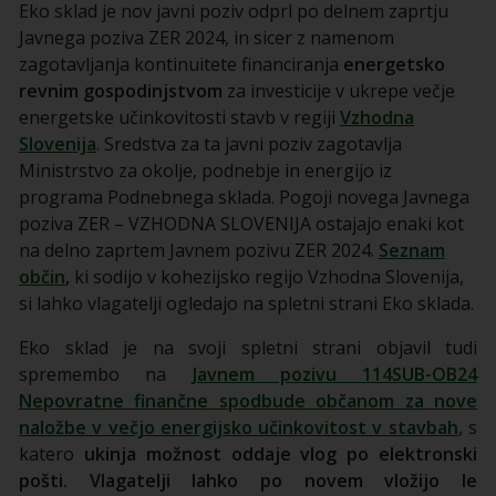
Eko sklad je nov javni poziv odprl po delnem zaprtju
Javnega poziva ZER 2024, in sicer z namenom
zagotavljanja kontinuitete financiranja
energetsko
revnim gospodinjstvom
za investicije v ukrepe večje
energetske učinkovitosti stavb v regiji
Vzhodna
Slovenija
. Sredstva za ta javni poziv zagotavlja
Ministrstvo za okolje, podnebje in energijo iz
programa Podnebnega sklada. Pogoji novega Javnega
poziva ZER – VZHODNA SLOVENIJA ostajajo enaki kot
na delno zaprtem Javnem pozivu ZER 2024.
Seznam
občin
,
ki sodijo v kohezijsko regijo Vzhodna Slovenija,
si lahko vlagatelji ogledajo na spletni strani Eko sklada.
Eko sklad je na svoji spletni strani objavil tudi
spremembo na
Javnem pozivu 114SUB-OB24
Nepovratne finančne spodbude občanom za nove
naložbe v večjo energijsko učinkovitost v stavbah
, s
katero
ukinja možnost oddaje vlog po elektronski
pošti.
Vlagatelji lahko po novem vložijo le