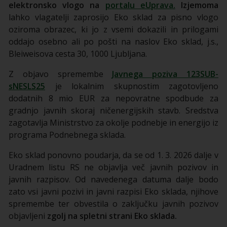
elektronsko vlogo na
portalu eUprava.
Izjemoma
lahko vlagatelji zaprosijo Eko sklad za pisno vlogo
oziroma obrazec, ki jo z vsemi dokazili in prilogami
oddajo osebno ali po pošti na naslov Eko sklad, j.s.,
Bleiweisova cesta 30, 1000 Ljubljana.
Z objavo spremembe
Javnega poziva 123SUB-
sNESLS25
je lokalnim skupnostim zagotovljeno
dodatnih 8 mio EUR za nepovratne spodbude za
gradnjo javnih skoraj ničenergijskih stavb. Sredstva
zagotavlja Ministrstvo za okolje podnebje in energijo iz
programa Podnebnega sklada.
Eko sklad ponovno poudarja, da se od 1. 3. 2026 dalje v
Uradnem listu RS ne objavlja več javnih pozivov in
javnih razpisov. Od navedenega datuma dalje bodo
zato vsi javni pozivi in javni razpisi Eko sklada, njihove
spremembe ter obvestila o zaključku javnih pozivov
objavljeni
zgolj na spletni strani Eko sklada.