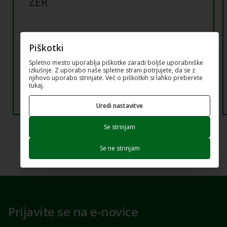
ZER
Piškotki
Spletno mesto uporablja piškotke zaradi boljše uporabniške
izkušnje. Z uporabo naše spletne strani potrjujete, da se z
njihovo uporabo strinjate. Več o piškotkih si lahko preberete
tukaj.
Uredi nastavitve
Se strinjam
Se ne strinjam
Prijavite se na e-novice