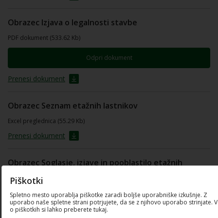
Obrazec Izjava o legalnosti stavbe
PDF dokument (533.62 Kb)
Odpri dokument
Prenesi dokument
Obrazec Seznam etažnih lastnikov
Excel preglednica (55.29 Kb)
Prenesi dokument
Obrazec Soglasje, izjave in pooblastilo etažnih
lastnikov
Piškotki
PDF dokument (658.21 Kb)
Spletno mesto uporablja piškotke zaradi boljše uporabniške izkušnje. Z
uporabo naše spletne strani potrjujete, da se z njihovo uporabo strinjate. 
o piškotkih si lahko preberete tukaj.
Odpri dokument