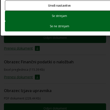
Uredi nastavitve
Prenesi dokument
Se strinjam
Obrazec De minimis
Se ne strinjam
PDF dokument (211.69 Kb)
Odpri dokument
Prenesi dokument
Obrazec Finančni podatki o naložbah
Excel preglednica (115.39 Kb)
Prenesi dokument
Obrazec Izjava upravnika
PDF dokument (228.44 Kb)
Odpri dokument