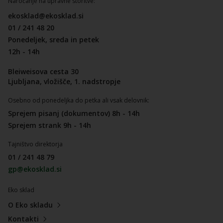
Naročanje na upravne storitve:
ekosklad@ekosklad.si
01 / 241 48 20
Ponedeljek, sreda in petek
12h - 14h
Bleiweisova cesta 30
Ljubljana, vložišče, 1. nadstropje
Osebno od ponedeljka do petka ali vsak delovnik:
Sprejem pisanj (dokumentov) 8h - 14h
Sprejem strank 9h - 14h
Tajništvo direktorja
01 / 241 48 79
gp@ekosklad.si
Eko sklad
O Eko skladu
Kontakti