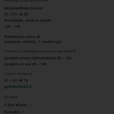
Naročanje na upravne storitve:
ekosklad@ekosklad.si
01 / 241 48 20
Ponedeljek, sreda in petek
12h - 14h
Bleiweisova cesta 30
Ljubljana, vložišče, 1. nadstropje
Osebno od ponedeljka do petka ali vsak delovnik:
Sprejem pisanj (dokumentov) 8h - 14h
Sprejem strank 9h - 14h
Tajništvo direktorja
01 / 241 48 79
gp@ekosklad.si
Eko sklad
O Eko skladu
Kontakti