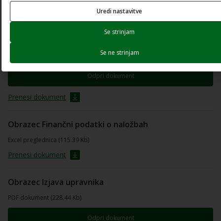
Uredi nastavitve
Prenesi dokument
Se strinjam
Obrazec De minimis
Se ne strinjam
PDF dokument (211.69 Kb)
Odpri dokument
Prenesi dokument
Obrazec Finančni podatki o naložbah
Excel preglednica (115.39 Kb)
Prenesi dokument
Obrazec Izjava upravnika
PDF dokument (228.44 Kb)
Odpri dokument