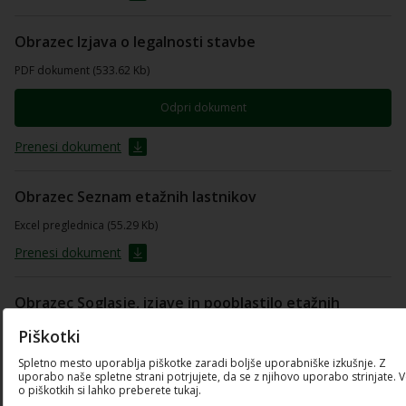
Obrazec Izjava o legalnosti stavbe
PDF dokument (533.62 Kb)
Odpri dokument
Prenesi dokument
Obrazec Seznam etažnih lastnikov
Excel preglednica (55.29 Kb)
Prenesi dokument
Obrazec Soglasje, izjave in pooblastilo etažnih
lastnikov
Piškotki
PDF dokument (658.21 Kb)
Spletno mesto uporablja piškotke zaradi boljše uporabniške izkušnje. Z
uporabo naše spletne strani potrjujete, da se z njihovo uporabo strinjate. 
o piškotkih si lahko preberete tukaj.
Odpri dokument