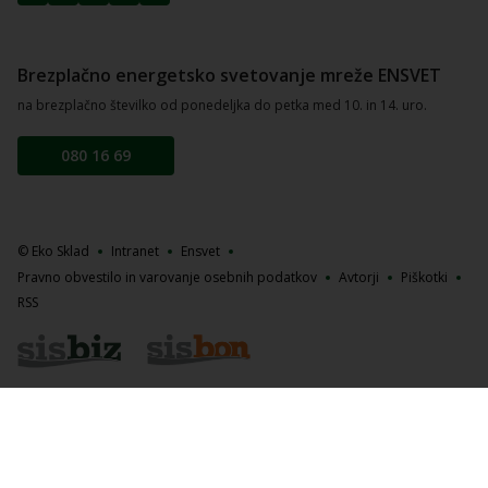
Brezplačno energetsko svetovanje mreže ENSVET
na brezplačno številko od ponedeljka do petka med 10. in 14. uro.
080 16 69
© Eko Sklad
Intranet
Ensvet
Pravno obvestilo in varovanje osebnih podatkov
Avtorji
Piškotki
RSS