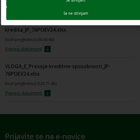
Se strinjam
Prenesi dokument
Se ne strinjam
VLOGA_D_Predlog-zavarovanja-
kredita_JP_76POEV24.xlsx
Excel preglednica (38.66 Kb)
Prenesi dokument
VLOGA_E_Presoja-kreditne-sposobnosti_JP-
76POEV24.xlsx
Excel preglednica (526.71 Kb)
Prenesi dokument
Prijavite se na e-novice