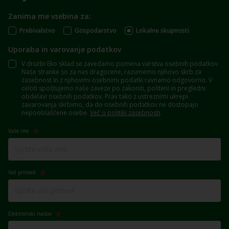
Zanima me vsebina za:
Prebivalstvo
Gospodarstvo
Lokalne skupnosti
Uporaba in varovanje podatkov
V družbi Eko sklad se zavedamo pomena varstva osebnih podatkov.
Naše stranke so za nas dragocene, razumemo njihovo skrb za
zasebnost in z njihovimi osebnimi podatki ravnamo odgovorno. V
celoti spoštujemo naše zaveze po zakoniti, pošteni in pregledni
obdelavi osebnih podatkov. Prav tako z ustreznimi ukrepi
zavarovanja skrbimo, da do osebnih podatkov ne dostopajo
nepooblaščene osebe.
Več o politiki zasebnosti
.
Vaše ime
Vaš priimek
Elektronski naslov