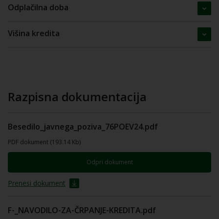
Odplačilna doba
Višina kredita
Razpisna dokumentacija
Besedilo_javnega_poziva_76POEV24.pdf
PDF dokument (193.14 Kb)
Odpri dokument
Prenesi dokument
F-_NAVODILO-ZA-ČRPANJE-KREDITA.pdf