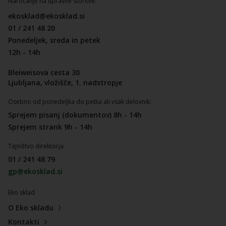
Naročanje na upravne storitve:
ekosklad@ekosklad.si
01 / 241 48 20
Ponedeljek, sreda in petek
12h - 14h
Bleiweisova cesta 30
Ljubljana, vložišče, 1. nadstropje
Osebno od ponedeljka do petka ali vsak delovnik:
Sprejem pisanj (dokumentov) 8h - 14h
Sprejem strank 9h - 14h
Tajništvo direktorja
01 / 241 48 79
gp@ekosklad.si
Eko sklad
O Eko skladu
Kontakti