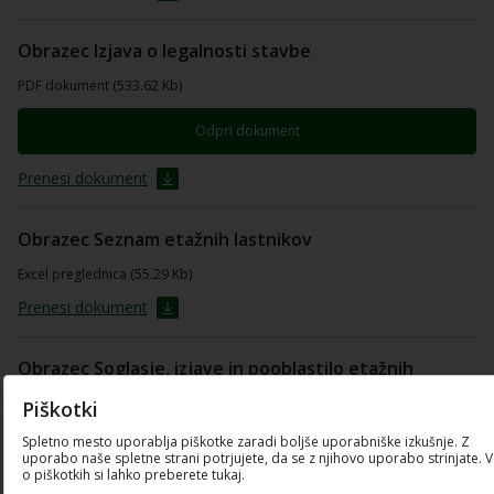
Obrazec Izjava o legalnosti stavbe
PDF dokument (533.62 Kb)
Odpri dokument
Prenesi dokument
Obrazec Seznam etažnih lastnikov
Excel preglednica (55.29 Kb)
Prenesi dokument
Obrazec Soglasje, izjave in pooblastilo etažnih
lastnikov
Piškotki
PDF dokument (658.21 Kb)
Spletno mesto uporablja piškotke zaradi boljše uporabniške izkušnje. Z
uporabo naše spletne strani potrjujete, da se z njihovo uporabo strinjate. 
o piškotkih si lahko preberete tukaj.
Odpri dokument