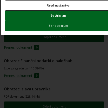
Uredi nastavitve
Prenesi dokument
Se strinjam
Obrazec De minimis
Se ne strinjam
PDF dokument (211.69 Kb)
Odpri dokument
Prenesi dokument
Obrazec Finančni podatki o naložbah
Excel preglednica (115.39 Kb)
Prenesi dokument
Obrazec Izjava upravnika
PDF dokument (228.44 Kb)
Odpri dokument