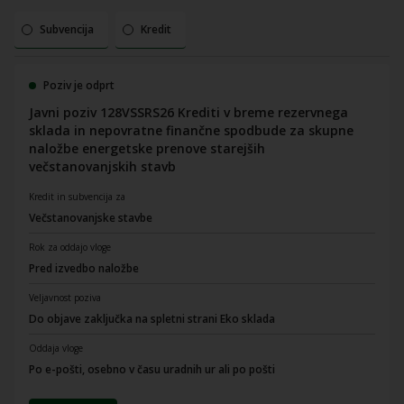
Subvencija
Kredit
Poziv je odprt
Javni poziv 128VSSRS26 Krediti v breme rezervnega
sklada in nepovratne finančne spodbude za skupne
naložbe energetske prenove starejših
večstanovanjskih stavb
Kredit in subvencija za
Večstanovanjske stavbe
Rok za oddajo vloge
Pred izvedbo naložbe
Veljavnost poziva
Do objave zaključka na spletni strani Eko sklada
Oddaja vloge
Po e-pošti, osebno v času uradnih ur ali po pošti