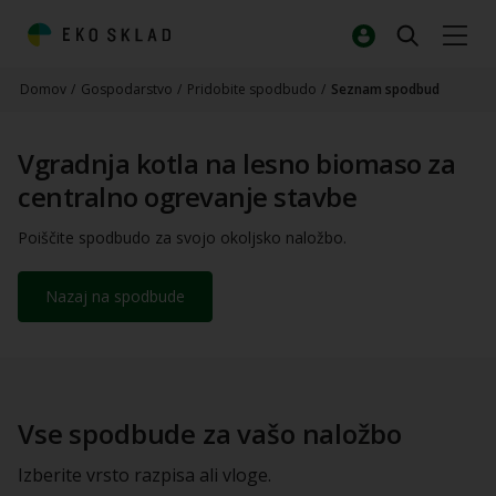
Domov
/
Gospodarstvo
/
Pridobite spodbudo
/
Seznam spodbud
Vgradnja kotla na lesno biomaso za
centralno ogrevanje stavbe
Poiščite spodbudo za svojo okoljsko naložbo.
Nazaj na spodbude
Vse spodbude za vašo naložbo
Izberite vrsto razpisa ali vloge.