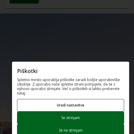
Piškotki
Spletno mesto uporablja piškotke zaradi boljše uporabniške
izkušnje. Z uporabo naše spletne strani potrjujete, da se z
njihovo uporabo strinjate. Več o piškotkih si lahko preberete
tukaj.
Uredi nastavitve
Se strinjam
Se ne strinjam