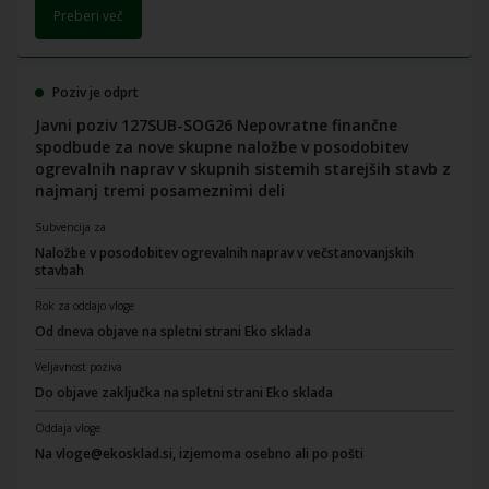
Preberi več
Poziv je odprt
Javni poziv 127SUB-SOG26 Nepovratne finančne
spodbude za nove skupne naložbe v posodobitev
ogrevalnih naprav v skupnih sistemih starejših stavb z
najmanj tremi posameznimi deli
Subvencija za
Naložbe v posodobitev ogrevalnih naprav v večstanovanjskih
stavbah
Rok za oddajo vloge
Od dneva objave na spletni strani Eko sklada
Veljavnost poziva
Do objave zaključka na spletni strani Eko sklada
Oddaja vloge
Na vloge@ekosklad.si, izjemoma osebno ali po pošti