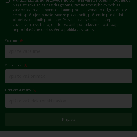
V družbi Eko sklad se zavedamo pomena varstva osebnih podatkov.
Naše stranke so za nas dragocene, razumemo njihovo skrb za
zasebnost in z njihovimi osebnimi podatki ravnamo odgovorno. V
celoti spoštujemo naše zaveze po zakoniti, pošteni in pregledni
obdelavi osebnih podatkov. Prav tako z ustreznimi ukrepi
zavarovanja skrbimo, da do osebnih podatkov ne dostopajo
nepooblaščene osebe.
Več o politiki zasebnosti
.
Vaše ime
Vaš priimek
Elektronski naslov
Prijava