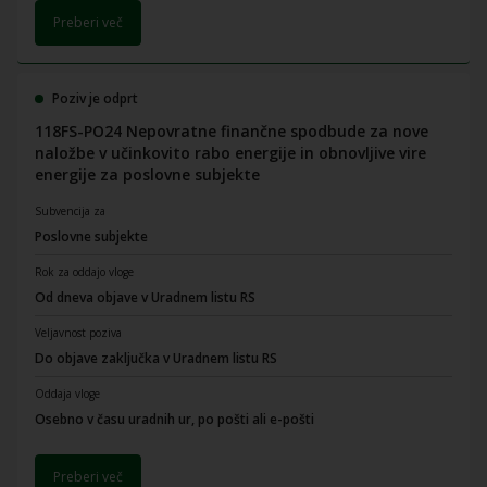
Preberi več
Poziv je odprt
118FS-PO24 Nepovratne finančne spodbude za nove
naložbe v učinkovito rabo energije in obnovljive vire
energije za poslovne subjekte
Subvencija za
Poslovne subjekte
Rok za oddajo vloge
Od dneva objave v Uradnem listu RS
Veljavnost poziva
Do objave zaključka v Uradnem listu RS
Oddaja vloge
Osebno v času uradnih ur, po pošti ali e-pošti
Preberi več