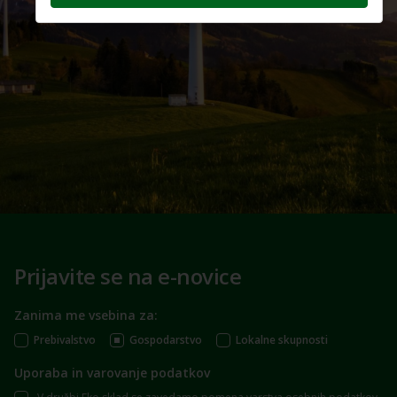
Prijavite se na e-novice
Zanima me vsebina za:
Prebivalstvo
Gospodarstvo
Lokalne skupnosti
Uporaba in varovanje podatkov