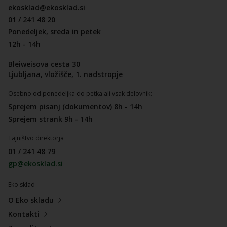
ekosklad@ekosklad.si
01 / 241 48 20
Ponedeljek, sreda in petek
12h - 14h
Bleiweisova cesta 30
Ljubljana, vložišče, 1. nadstropje
Osebno od ponedeljka do petka ali vsak delovnik:
Sprejem pisanj (dokumentov) 8h - 14h
Sprejem strank 9h - 14h
Tajništvo direktorja
01 / 241 48 79
gp@ekosklad.si
Eko sklad
O Eko skladu
Kontakti