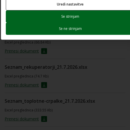
Uredi nastavitve
Odpri dokument
Se strinjam
Prenesi dokument
Se ne strinjam
Seznam_kurilne-naprave_22.6.2026.xlsx
Excel preglednica (66.84 Kb)
Prenesi dokument
Seznam_rekuperatorji_21.7.2026.xlsx
Excel preglednica (74.7 Kb)
Prenesi dokument
Seznam_toplotne-crpalke_21.7.2026.xlsx
Excel preglednica (333.55 Kb)
Prenesi dokument