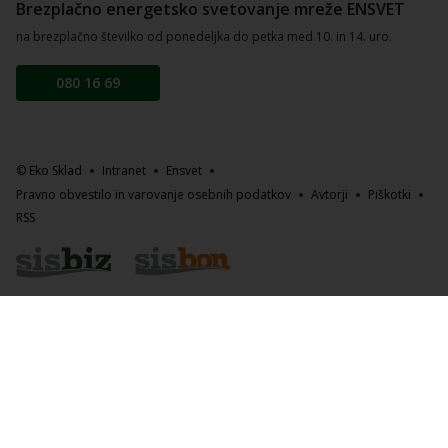
Brezplačno energetsko svetovanje mreže ENSVET
na brezplačno številko od ponedeljka do petka med 10. in 14. uro.
080 16 69
© Eko Sklad
Intranet
Ensvet
Pravno obvestilo in varovanje osebnih podatkov
Avtorji
Piškotki
RSS