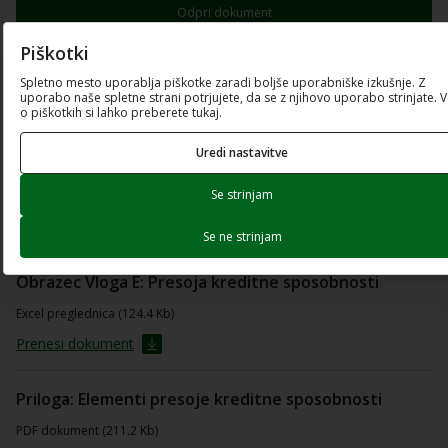
Odpri dokument
Piškotki
Prenesi dokument
Spletno mesto uporablja piškotke zaradi boljše uporabniške izkušnje. Z
uporabo naše spletne strani potrjujete, da se z njihovo uporabo strinjate. 
Obrazec Vloga D: Predlog zavarovanja kredita
o piškotkih si lahko preberete tukaj.
PDF dokument (570.28 Kb)
Uredi nastavitve
Odpri dokument
Se strinjam
Prenesi dokument
Se ne strinjam
Obrazec Vloga E: Presoja kreditne sposobnosti
Excel preglednica (124.4 Kb)
Prenesi dokument
Priloga: Elementi presoje kreditne sposobnosti
PDF dokument (211.2 Kb)