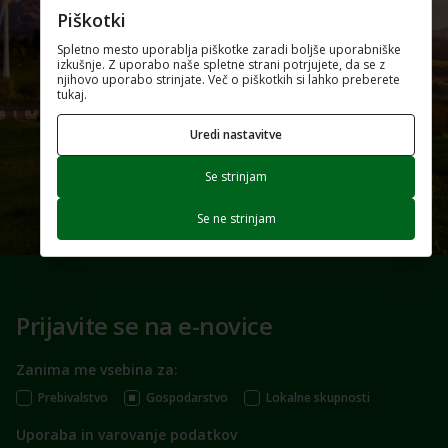
Piškotki
Spletno mesto uporablja piškotke zaradi boljše uporabniške
izkušnje. Z uporabo naše spletne strani potrjujete, da se z
njihovo uporabo strinjate. Več o piškotkih si lahko preberete
tukaj.
Uredi nastavitve
Se strinjam
Se ne strinjam
Prijavite se na e-novice
Zanima me vsebina za:
Prebivalstvo
Gospodarstvo
Lokalne skupnosti
Uporaba in varovanje podatkov