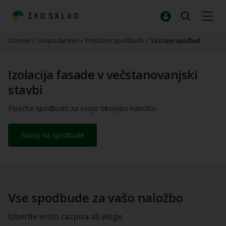
Domov
/
Gospodarstvo
/
Pridobite spodbudo
/
Seznam spodbud
Izolacija fasade v večstanovanjski
stavbi
Poiščite spodbudo za svojo okoljsko naložbo.
Nazaj na spodbude
Vse spodbude za vašo naložbo
Izberite vrsto razpisa ali vloge.