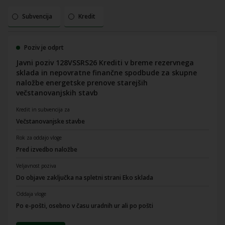
Subvencija
Kredit
Poziv je odprt
Javni poziv 128VSSRS26 Krediti v breme rezervnega
sklada in nepovratne finančne spodbude za skupne
naložbe energetske prenove starejših
večstanovanjskih stavb
Kredit in subvencija za
Večstanovanjske stavbe
Rok za oddajo vloge
Pred izvedbo naložbe
Veljavnost poziva
Do objave zaključka na spletni strani Eko sklada
Oddaja vloge
Po e-pošti, osebno v času uradnih ur ali po pošti