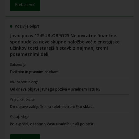
Preberi več
Poziv je odprt
Javni poziv 124SUB-OBPO25 Nepovratne finančne
spodbude za nove skupne naložbe večje energijske
učinkovitosti starejših stavb z najmanj tremi
posameznimi deli
Subvencija
Fizičnim in pravnim osebam
Rok za oddajo vloge
Od dneva objave javnega poziva v Uradnem listu RS
Veljavnost poziva
Do objave zaključka na spletni strani Eko sklada
Oddaja vloge
Po e-pošti, osebno v času uradnih ur ali po pošti