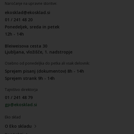
Naročanje na upravne storitve:
ekosklad@ekosklad.si
01 / 241 48 20
Ponedeljek, sreda in petek
12h - 14h
Bleiweisova cesta 30
Ljubljana, vložišče, 1. nadstropje
Osebno od ponedeljka do petka ali vsak delovnik:
Sprejem pisanj (dokumentov) 8h - 14h
Sprejem strank 9h - 14h
Tajništvo direktorja
01 / 241 48 79
gp@ekosklad.si
Eko sklad
O Eko skladu