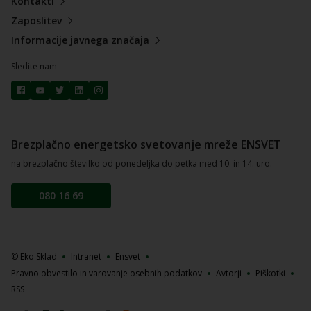
Kontakti
Zaposlitev
Informacije javnega značaja
Sledite nam
Brezplačno energetsko svetovanje mreže ENSVET
na brezplačno številko od ponedeljka do petka med 10. in 14. uro.
080 16 69
© Eko Sklad
Intranet
Ensvet
Pravno obvestilo in varovanje osebnih podatkov
Avtorji
Piškotki
RSS