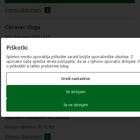
Prenesi dokument
Obrazec Vloga
PDF dokument (478.14 Kb)
Piškotki
Odpri dokument
Spletno mesto uporablja piškotke zaradi boljše uporabniške izkušnje. Z
uporabo naše spletne strani potrjujete, da se z njihovo uporabo strinjate. 
Prenesi dokument
o piškotkih si lahko preberete tukaj.
Uredi nastavitve
Obrazec Seznam solastnikov
Excel preglednica (14.98 Kb)
Se strinjam
Prenesi dokument
Se ne strinjam
Seznam fasadnih sistemov
Excel preglednica (35.62 Kb)
Prenesi dokument