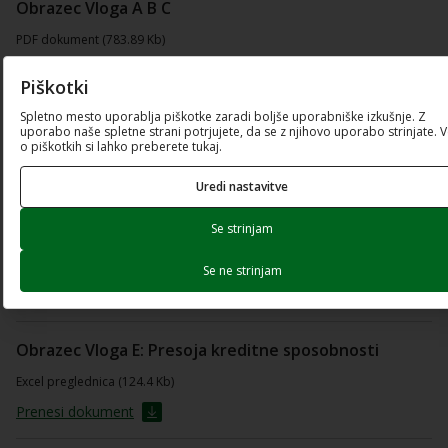
Obrazec Vloga A B C
PDF dokument (783.89 Kb)
Odpri dokument
Piškotki
Spletno mesto uporablja piškotke zaradi boljše uporabniške izkušnje. Z
Prenesi dokument
uporabo naše spletne strani potrjujete, da se z njihovo uporabo strinjate. 
o piškotkih si lahko preberete tukaj.
Obrazec Vloga D: Predlog zavarovanja kredita
Uredi nastavitve
PDF dokument (570.28 Kb)
Se strinjam
Odpri dokument
Se ne strinjam
Prenesi dokument
Obrazec Vloga E: Presoja kreditne sposobnosti
Excel preglednica (124.4 Kb)
Prenesi dokument