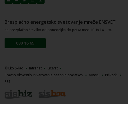
Brezplačno energetsko svetovanje mreže ENSVET
na brezplačno številko od ponedeljka do petka med 10. in 14. uro.
080 16 69
© Eko Sklad
Intranet
Ensvet
Pravno obvestilo in varovanje osebnih podatkov
Avtorji
Piškotki
RSS