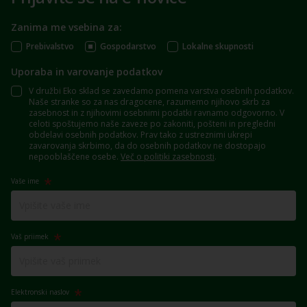
Zanima me vsebina za:
Prebivalstvo
Gospodarstvo
Lokalne skupnosti
Uporaba in varovanje podatkov
V družbi Eko sklad se zavedamo pomena varstva osebnih podatkov.
Naše stranke so za nas dragocene, razumemo njihovo skrb za
zasebnost in z njihovimi osebnimi podatki ravnamo odgovorno. V
celoti spoštujemo naše zaveze po zakoniti, pošteni in pregledni
obdelavi osebnih podatkov. Prav tako z ustreznimi ukrepi
zavarovanja skrbimo, da do osebnih podatkov ne dostopajo
nepooblaščene osebe.
Več o politiki zasebnosti
.
Vaše ime
Vaš priimek
Elektronski naslov