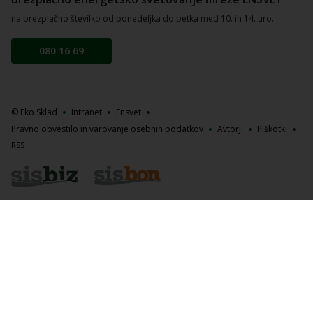
na brezplačno številko od ponedeljka do petka med 10. in 14. uro.
080 16 69
© Eko Sklad
Intranet
Ensvet
Pravno obvestilo in varovanje osebnih podatkov
Avtorji
Piškotki
RSS