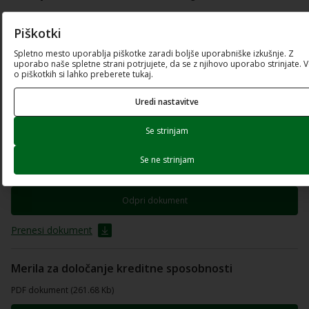
Piškotki
Besedilo javnega poziva
Spletno mesto uporablja piškotke zaradi boljše uporabniške izkušnje. Z
PDF dokument (560.41 Kb)
uporabo naše spletne strani potrjujete, da se z njihovo uporabo strinjate. 
o piškotkih si lahko preberete tukaj.
Odpri dokument
Uredi nastavitve
Prenesi dokument
Se strinjam
Navodila za ugotavljanje kreditne sposobnosti
Se ne strinjam
PDF dokument (176.67 Kb)
Odpri dokument
Prenesi dokument
Merila za določanje kreditne sposobnosti
PDF dokument (261.68 Kb)