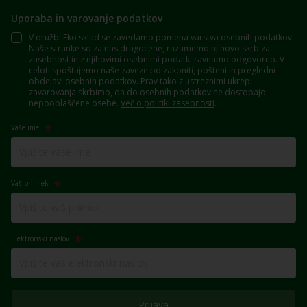
Uporaba in varovanje podatkov
V družbi Eko sklad se zavedamo pomena varstva osebnih podatkov.
Naše stranke so za nas dragocene, razumemo njihovo skrb za
zasebnost in z njihovimi osebnimi podatki ravnamo odgovorno. V
celoti spoštujemo naše zaveze po zakoniti, pošteni in pregledni
obdelavi osebnih podatkov. Prav tako z ustreznimi ukrepi
zavarovanja skrbimo, da do osebnih podatkov ne dostopajo
nepooblaščene osebe.
Več o politiki zasebnosti
.
Vaše ime
Vaš priimek
Elektronski naslov
Prijava