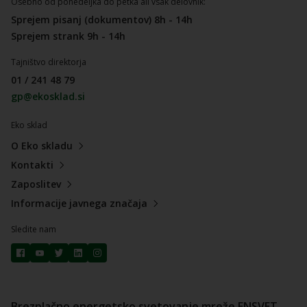
Osebno od ponedeljka do petka ali vsak delovnik:
Sprejem pisanj (dokumentov) 8h - 14h
Sprejem strank 9h - 14h
Tajništvo direktorja
01 / 241 48 79
gp@ekosklad.si
Eko sklad
O Eko skladu
Kontakti
Zaposlitev
Informacije javnega značaja
Sledite nam
Brezplačno energetsko svetovanje mreže ENSVET