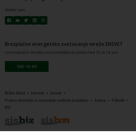
Sledite nam
Brezplačno energetsko svetovanje mreže ENSVET
na brezplačno številko od ponedeljka do petka med 10. in 14. uro.
080 16 69
© Eko Sklad
Intranet
Ensvet
Pravno obvestilo in varovanje osebnih podatkov
Avtorji
Piškotki
RSS