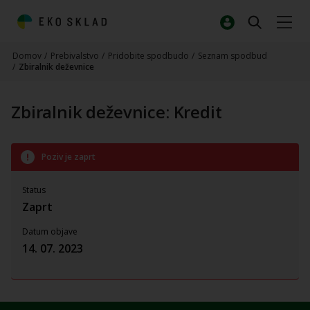
Domov
/
Prebivalstvo
/
Pridobite spodbudo
/
Seznam spodbud
/
Zbiralnik deževnice
Zbiralnik deževnice: Kredit
Poziv je zaprt
Status
Zaprt
Datum objave
14. 07. 2023