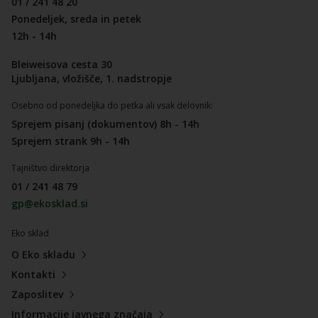
01 / 241 48 20
Ponedeljek, sreda in petek
12h - 14h
Bleiweisova cesta 30
Ljubljana, vložišče, 1. nadstropje
Osebno od ponedeljka do petka ali vsak delovnik:
Sprejem pisanj (dokumentov) 8h - 14h
Sprejem strank 9h - 14h
Tajništvo direktorja
01 / 241 48 79
gp@ekosklad.si
Eko sklad
O Eko skladu
Kontakti
Zaposlitev
Informacije javnega značaja