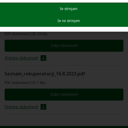
Prenesi dokument
Se strinjam
Se ne strinjam
SEZNAM-KURILNIH-NAPRAV-17.4.2023.pdf
PDF dokument (182.33 Kb)
Odpri dokument
Prenesi dokument
Seznam_rekuperatorji_16.8.2023.pdf
PDF dokument (191.7 Kb)
Odpri dokument
Prenesi dokument