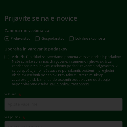
Prijavite se na e-novice
Zanima me vsebina za:
Prebivalstvo
Gospodarstvo
Lokalne skupnosti
Uporaba in varovanje podatkov
V družbi Eko sklad se zavedamo pomena varstva osebnih podatkov.
Naše stranke so za nas dragocene, razumemo njihovo skrb za
zasebnost in z njihovimi osebnimi podatki ravnamo odgovorno. V
celoti spoštujemo naše zaveze po zakoniti, pošteni in pregledni
obdelavi osebnih podatkov. Prav tako z ustreznimi ukrepi
zavarovanja skrbimo, da do osebnih podatkov ne dostopajo
nepooblaščene osebe.
Več o politiki zasebnosti
.
Vaše ime
Vaš priimek