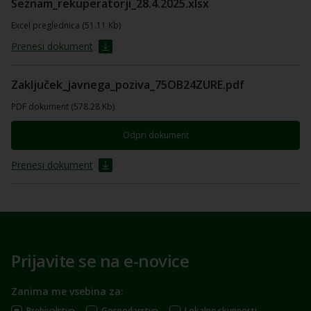
Seznam_rekuperatorji_28.4.2025.xlsx
Excel preglednica (51.11 Kb)
Prenesi dokument
Zaključek_javnega_poziva_75OB24ZURE.pdf
PDF dokument (578.28 Kb)
Odpri dokument
Prenesi dokument
Prijavite se na e-novice
Zanima me vsebina za:
Prebivalstvo
Gospodarstvo
Lokalne skupnosti