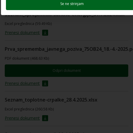
Se ne strinjam
Seznam_sprejemniki-soncne-energije_31.7.2024.xlsx
Excel preglednica (59.49 Kb)
Prenesi dokument
Prva_sprememba_javnega_poziva_75OB24_18.-4.-2025.p
PDF dokument (468.63 Kb)
Odpri dokument
Prenesi dokument
Seznam_toplotne-crpalke_28.4.2025.xlsx
Excel preglednica (260.58 Kb)
Prenesi dokument