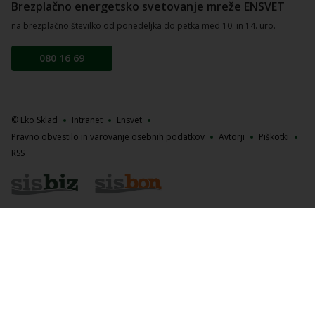
Brezplačno energetsko svetovanje mreže ENSVET
na brezplačno številko od ponedeljka do petka med 10. in 14. uro.
080 16 69
© Eko Sklad
Intranet
Ensvet
Pravno obvestilo in varovanje osebnih podatkov
Avtorji
Piškotki
RSS