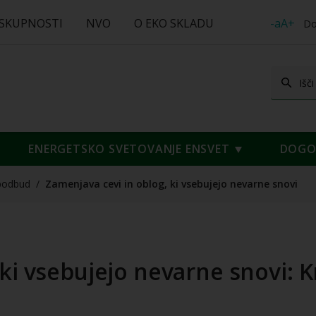
 SKUPNOSTI
NVO
O EKO SKLADU
-aA+
Do
ENERGETSKO SVETOVANJE ENSVET
DOGOD
podbud
/
Zamenjava cevi in oblog, ki vsebujejo nevarne snovi
ki vsebujejo nevarne snovi: K