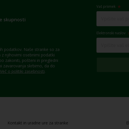
Vaš priimek
e skupnosti
Elektronski naslov
h podatkov. Naše stranke so za
z njihovimi osebnimi podatki
 zakoniti, pošteni in pregledni
pi zavarovanja skrbimo, da do
Več o politiki zasebnosti
.
Kontakt in uradne ure za stranke
E