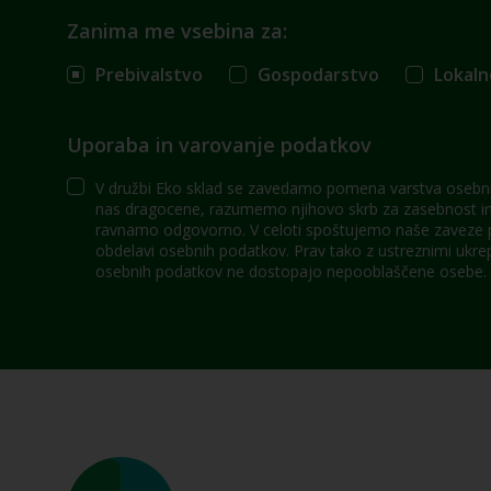
Zanima me vsebina za:
Prebivalstvo
Gospodarstvo
Lokaln
Uporaba in varovanje podatkov
V družbi Eko sklad se zavedamo pomena varstva osebni
nas dragocene, razumemo njihovo skrb za zasebnost in 
ravnamo odgovorno. V celoti spoštujemo naše zaveze po
obdelavi osebnih podatkov. Prav tako z ustreznimi ukre
osebnih podatkov ne dostopajo nepooblaščene osebe.