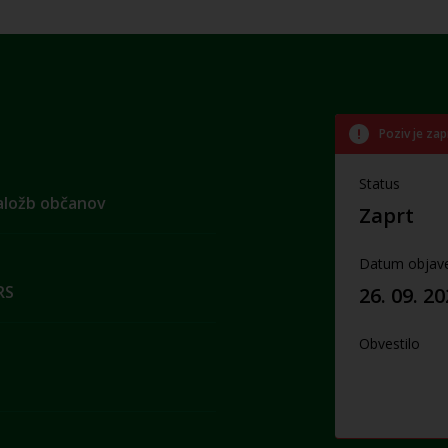
Poziv je zap
Status
naložb občanov
Zaprt
Datum objav
RS
26. 09. 2
Obvestilo