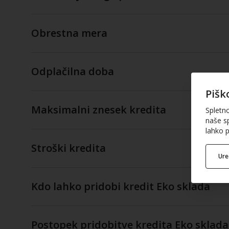
Obrestna mera
Odplačilna doba
Pišk
Maksimalni znesek kredita
Spletn
naše sp
lahko p
Stroški kredita
Ur
Kdo lahko pridobi kredit Eko sklada
Postopek pridobitve kredita Eko sklada