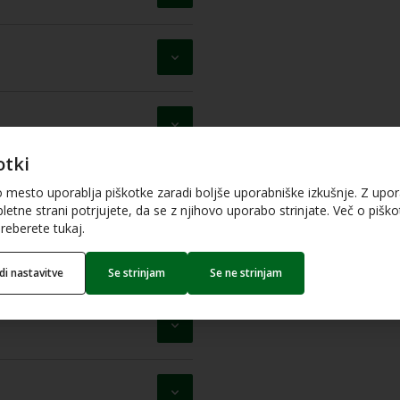
otki
o mesto uporablja piškotke zaradi boljše uporabniške izkušnje. Z upo
letne strani potrjujete, da se z njihovo uporabo strinjate. Več o piškot
reberete tukaj.
edi nastavitve
Se strinjam
Se ne strinjam