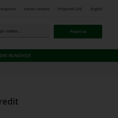
stopnost
Kazalo vsebine
Prispevek URE
English
Prijavi se
KI IN NOVICE
redit