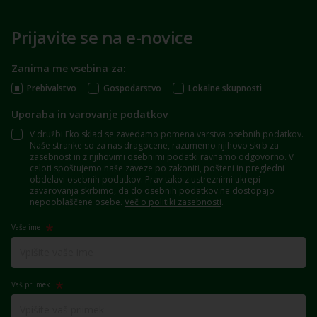
Prijavite se na e-novice
Zanima me vsebina za:
Prebivalstvo
Gospodarstvo
Lokalne skupnosti
Uporaba in varovanje podatkov
V družbi Eko sklad se zavedamo pomena varstva osebnih podatkov.
Naše stranke so za nas dragocene, razumemo njihovo skrb za
zasebnost in z njihovimi osebnimi podatki ravnamo odgovorno. V
celoti spoštujemo naše zaveze po zakoniti, pošteni in pregledni
obdelavi osebnih podatkov. Prav tako z ustreznimi ukrepi
zavarovanja skrbimo, da do osebnih podatkov ne dostopajo
nepooblaščene osebe.
Več o politiki zasebnosti
.
Vaše ime
Vaš priimek