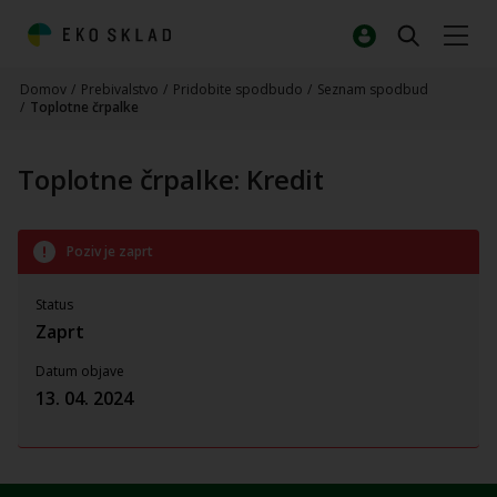
Domov
/
Prebivalstvo
/
Pridobite spodbudo
/
Seznam spodbud
/
Toplotne črpalke
Toplotne črpalke: Kredit
Poziv je zaprt
Status
Zaprt
Datum objave
13. 04. 2024