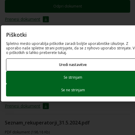
Odpri dokument
Prenesi dokument
Piškotki
SEZNAM-KURILNIH-NAPRAV-9.-5.-2024.xlsx
Spletno mesto uporablja piškotke zaradi boljše uporabniške izkušnje. Z
Excel preglednica (70.49 Kb)
uporabo naše spletne strani potrjujete, da se z njihovo uporabo strinjate. 
o piškotkih si lahko preberete tukaj.
Prenesi dokument
Uredi nastavitve
SEZNAM-KURILNIH-NAPRAV-9.-5.-2024.pdf
Se strinjam
PDF dokument (445.82 Kb)
Se ne strinjam
Odpri dokument
Prenesi dokument
Seznam_rekuperatorji_31.5.2024.pdf
PDF dokument (198.18 Kb)