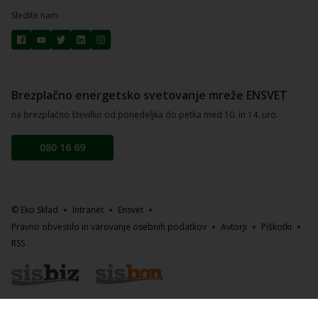
Sledite nam
Brezplačno energetsko svetovanje mreže ENSVET
na brezplačno številko od ponedeljka do petka med 10. in 14. uro.
080 16 69
© Eko Sklad
Intranet
Ensvet
Pravno obvestilo in varovanje osebnih podatkov
Avtorji
Piškotki
RSS