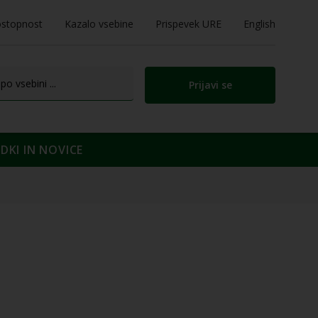
stopnost
Kazalo vsebine
Prispevek URE
English
Prijavi se
KI IN NOVICE