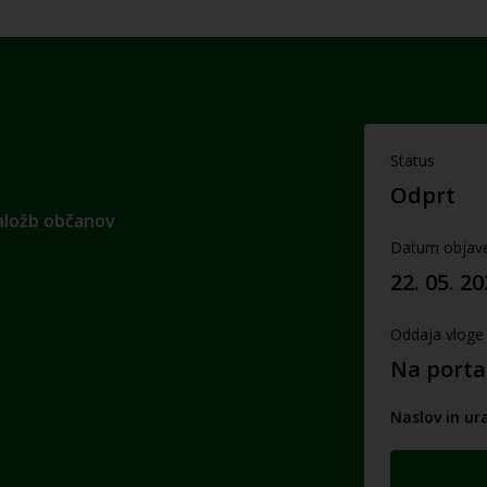
Status
Odprt
naložb občanov
Datum objav
22. 05. 2
Oddaja vloge
Na porta
Naslov in ur