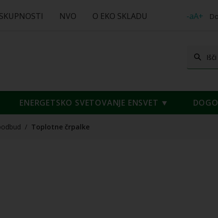
 SKUPNOSTI
NVO
O EKO SKLADU
-aA+
Do
ENERGETSKO SVETOVANJE ENSVET
DOGOD
podbud
/
Toplotne črpalke