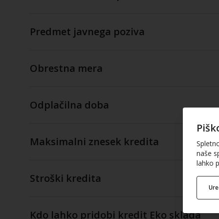
Predmet javnega poziva
Obrestna mera
Odplačilna doba
Pišk
Maksimalni znesek kredita
Spletn
naše sp
lahko p
Stroški kredita
Ur
Kdo lahko pridobi kredit Eko sklada