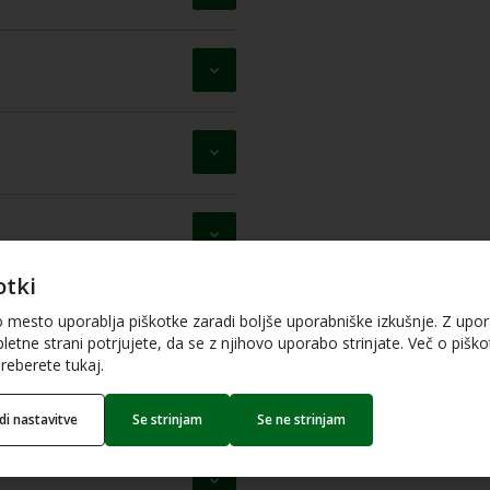
otki
o mesto uporablja piškotke zaradi boljše uporabniške izkušnje. Z upo
letne strani potrjujete, da se z njihovo uporabo strinjate. Več o piškot
reberete tukaj.
edi nastavitve
Se strinjam
Se ne strinjam