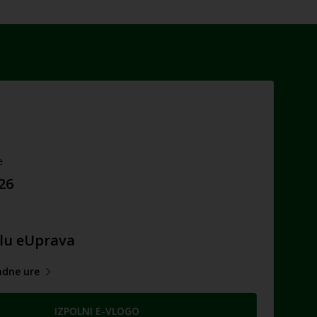
e
026
lu eUprava
adne ure
IZPOLNI E-VLOGO