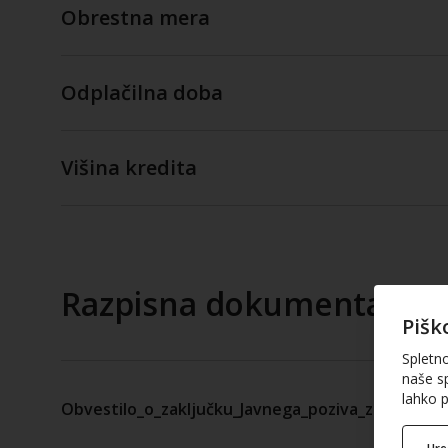
Obrestna mera
Odplačilna doba
Višina kredita
Razpisna dokumentacija
Pišk
Spletn
naše sp
lahko p
Obvestilo_o_zaključku_Javnega_poziva_za_kredit