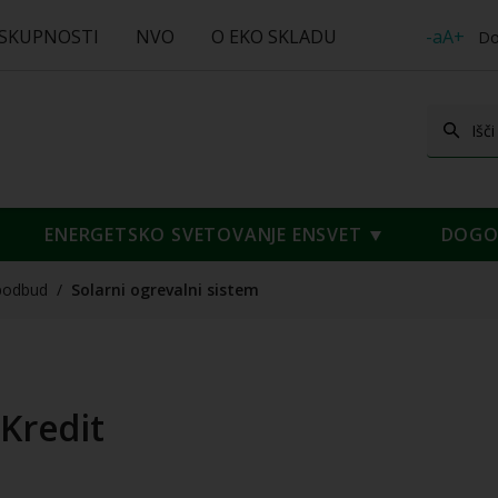
 SKUPNOSTI
NVO
O EKO SKLADU
-aA+
Do
ENERGETSKO SVETOVANJE ENSVET
DOGOD
podbud
/
Solarni ogrevalni sistem
 Kredit