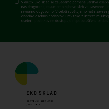
V družbi Eko sklad se zavedamo pomena varstva osebni
nas dragocene, razumemo njihovo skrb za zasebnost in 
ravnamo odgovorno. V celoti spoštujemo naše zaveze po
obdelavi osebnih podatkov. Prav tako z ustreznimi ukre
osebnih podatkov ne dostopajo nepooblaščene osebe.