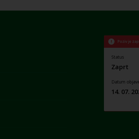
Poziv je zap
Status
Zaprt
Datum objav
14. 07. 2