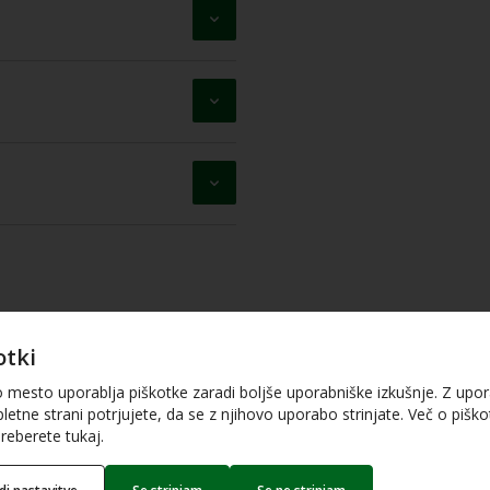
otki
o mesto uporablja piškotke zaradi boljše uporabniške izkušnje. Z upo
letne strani potrjujete, da se z njihovo uporabo strinjate. Več o piškot
reberete tukaj.
PDF dokum
iranje_Okoljskih_naložb_občanov_67OB22.pdf
(588.77 Kb)