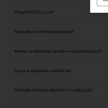
Ur
Vloga-67OB22_r1.pdf
Navodila-za-kreditojemalce.pdf
Merila-za-določanje-kreditne-sposobnosti.pdf
Izjava-o-zaključku-naložbe.pdf
SEZNAM-KURILNIH-NAPRAV-17.4.2023.pdf