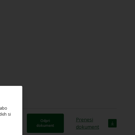
rabo
kih si
Prenesi
ent
Odpri
dokument
dokument