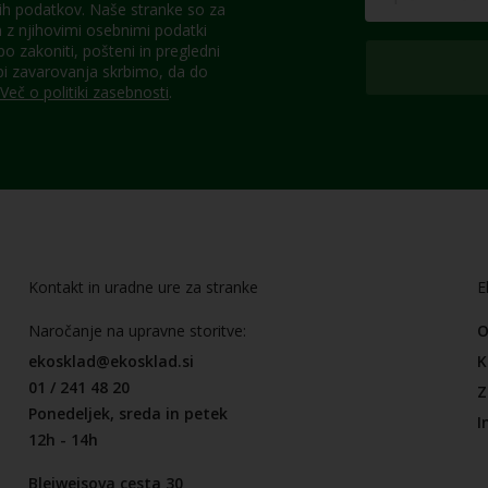
h podatkov. Naše stranke so za
z njihovimi osebnimi podatki
 zakoniti, pošteni in pregledni
pi zavarovanja skrbimo, da do
Več o politiki zasebnosti
.
Kontakt in uradne ure za stranke
E
Naročanje na upravne storitve:
O
ekosklad@ekosklad.si
K
01 / 241 48 20
Z
Ponedeljek, sreda in petek
I
12h - 14h
Bleiweisova cesta 30