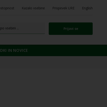
stopnost
Kazalo vsebine
Prispevek URE
English
Prijavi se
KI IN NOVICE