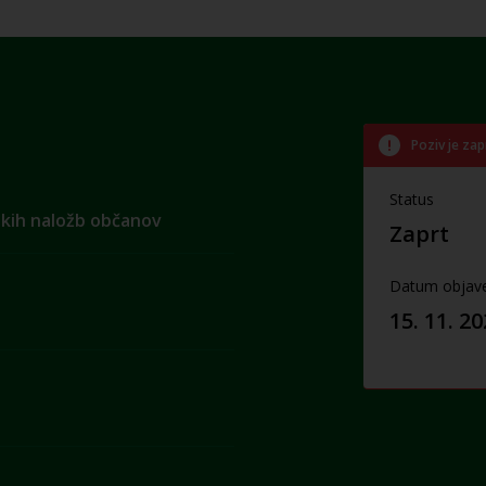
Poziv je zap
Status
skih naložb občanov
Zaprt
Datum objav
15. 11. 2