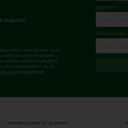
Vaš priimek
e skupnosti
Elektronski naslov
h podatkov. Naše stranke so za
z njihovimi osebnimi podatki
 zakoniti, pošteni in pregledni
pi zavarovanja skrbimo, da do
Več o politiki zasebnosti
.
Kontakt in uradne ure za stranke
E