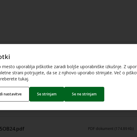
PDF dokument (657.75 Kb)
otki
o mesto uporablja piškotke zaradi boljše uporabniške izkušnje. Z upo
letne strani potrjujete, da se z njihovo uporabo strinjate. Več o piškot
reberete tukaj.
PDF dokument (200.21 Kb)
edi nastavitve
Se strinjam
Se ne strinjam
PDF dokument (261.68 Kb)
75OB24.pdf
PDF dokument (174.89 Kb)