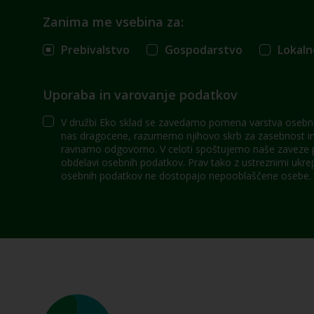
Zanima me vsebina za:
Prebivalstvo
Gospodarstvo
Lokaln
Uporaba in varovanje podatkov
V družbi Eko sklad se zavedamo pomena varstva osebni
nas dragocene, razumemo njihovo skrb za zasebnost in 
ravnamo odgovorno. V celoti spoštujemo naše zaveze po
obdelavi osebnih podatkov. Prav tako z ustreznimi ukre
osebnih podatkov ne dostopajo nepooblaščene osebe.