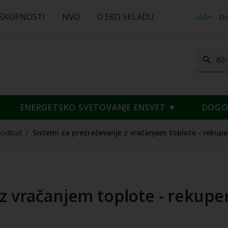
 SKUPNOSTI
NVO
O EKO SKLADU
-aA+
Do
ENERGETSKO SVETOVANJE ENSVET
DOGOD
podbud
/
Sistemi za prezračevanje z vračanjem toplote - rekupe
z vračanjem toplote - rekuper