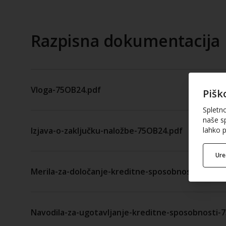
Razpisna dokumentacija
Vloga-75OB24.pdf
Pišk
Spletn
naše sp
lahko p
Izjava-o-zaključku-naložbe-75OB24.pdf
Ur
Merila-za-določanje-kreditne-sposobnosti.pdf
Navodila-za-ugotavljanje-kreditne-sposobnosti-