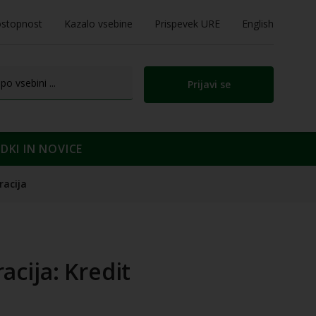
stopnost
Kazalo vsebine
Prispevek URE
English
Prijavi se
KI IN NOVICE
racija
acija: Kredit