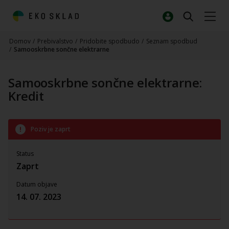
Domov
/
Prebivalstvo
/
Pridobite spodbudo
/
Seznam spodbud
/
Samooskrbne sončne elektrarne
Samooskrbne sončne elektrarne:
Kredit
Poziv je zaprt
Status
Zaprt
Datum objave
14. 07. 2023