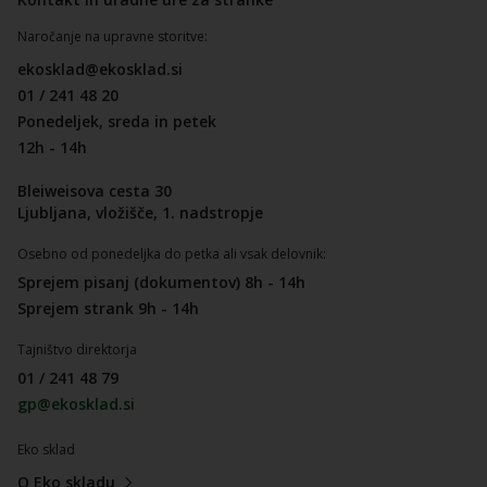
Naročanje na upravne storitve:
ekosklad@ekosklad.si
01 / 241 48 20
Ponedeljek, sreda in petek
12h - 14h
Bleiweisova cesta 30
Ljubljana, vložišče, 1. nadstropje
Osebno od ponedeljka do petka ali vsak delovnik:
Sprejem pisanj (dokumentov) 8h - 14h
Sprejem strank 9h - 14h
Tajništvo direktorja
01 / 241 48 79
gp@ekosklad.si
Eko sklad
O Eko skladu