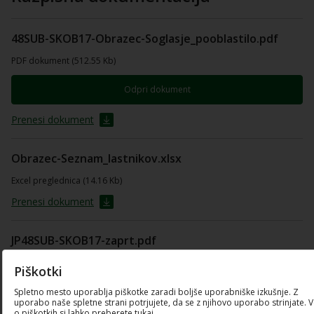
48SUB-SKOB17-Obrazec-Soglasje_pooblastilo.pdf
PDF dokument (512.55 Kb)
Odpri dokument
Prenesi dokument
Obrazec-Seznam_lastnikov.xlsx
Excel preglednica (14.16 Kb)
Prenesi dokument
JP48SUB-SKOB17-zaprt.pdf
PDF dokument (893.93 Kb)
Piškotki
Odpri dokument
Spletno mesto uporablja piškotke zaradi boljše uporabniške izkušnje. Z
uporabo naše spletne strani potrjujete, da se z njihovo uporabo strinjate. 
o piškotkih si lahko preberete tukaj.