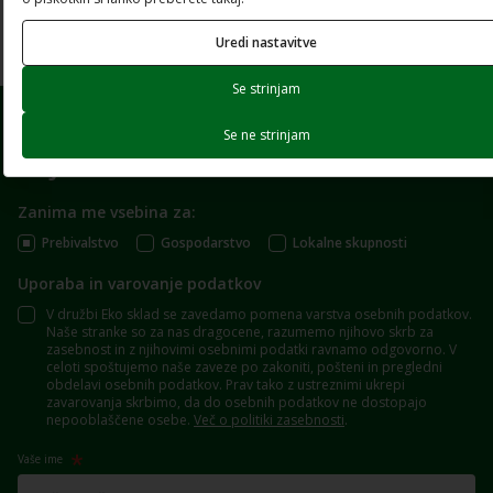
Prenesi dokument
Uredi nastavitve
Se strinjam
Se ne strinjam
Prijavite se na e-novice
Zanima me vsebina za:
Prebivalstvo
Gospodarstvo
Lokalne skupnosti
Uporaba in varovanje podatkov
V družbi Eko sklad se zavedamo pomena varstva osebnih podatkov.
Naše stranke so za nas dragocene, razumemo njihovo skrb za
zasebnost in z njihovimi osebnimi podatki ravnamo odgovorno. V
celoti spoštujemo naše zaveze po zakoniti, pošteni in pregledni
obdelavi osebnih podatkov. Prav tako z ustreznimi ukrepi
zavarovanja skrbimo, da do osebnih podatkov ne dostopajo
nepooblaščene osebe.
Več o politiki zasebnosti
.
Vaše ime