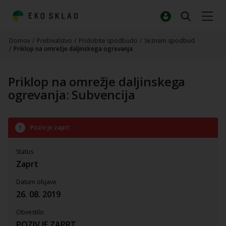
Domov
/
Prebivalstvo
/
Pridobite spodbudo
/
Seznam spodbud
/
Priklop na omrežje daljinskega ogrevanja
Priklop na omrežje daljinskega
ogrevanja: Subvencija
Poziv je zaprt
Status
Zaprt
Datum objave
26. 08. 2019
Obvestilo
POZIV JE ZAPRT.