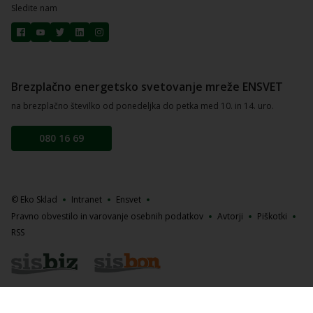
Sledite nam
Brezplačno energetsko svetovanje mreže ENSVET
na brezplačno številko od ponedeljka do petka med 10. in 14. uro.
080 16 69
© Eko Sklad
Intranet
Ensvet
Pravno obvestilo in varovanje osebnih podatkov
Avtorji
Piškotki
RSS