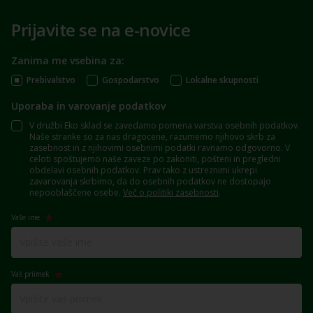
Prijavite se na e-novice
Zanima me vsebina za:
Prebivalstvo
Gospodarstvo
Lokalne skupnosti
Uporaba in varovanje podatkov
V družbi Eko sklad se zavedamo pomena varstva osebnih podatkov.
Naše stranke so za nas dragocene, razumemo njihovo skrb za
zasebnost in z njihovimi osebnimi podatki ravnamo odgovorno. V
celoti spoštujemo naše zaveze po zakoniti, pošteni in pregledni
obdelavi osebnih podatkov. Prav tako z ustreznimi ukrepi
zavarovanja skrbimo, da do osebnih podatkov ne dostopajo
nepooblaščene osebe.
Več o politiki zasebnosti
.
Vaše ime
Vaš priimek