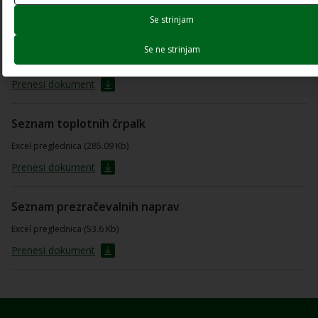
Izjava o zaključku naložbe
Se strinjam
PDF dokument (66.1 Kb)
Se ne strinjam
Odpri dokument
Prenesi dokument
Seznam toplotnih črpalk
Excel preglednica (285.09 Kb)
Prenesi dokument
Seznam prezračevalnih naprav
Excel preglednica (53.6 Kb)
Prenesi dokument