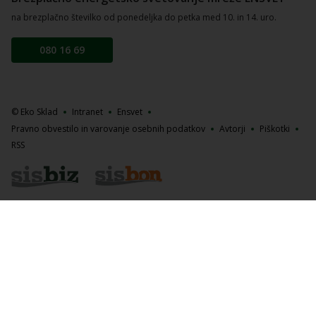
na brezplačno številko od ponedeljka do petka med 10. in 14. uro.
080 16 69
© Eko Sklad
Intranet
Ensvet
Pravno obvestilo in varovanje osebnih podatkov
Avtorji
Piškotki
RSS