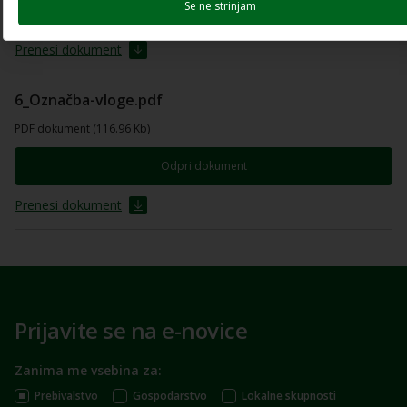
Se ne strinjam
Odpri dokument
Prenesi dokument
6_Označba-vloge.pdf
PDF dokument (116.96 Kb)
Odpri dokument
Prenesi dokument
Prijavite se na e-novice
Zanima me vsebina za:
Prebivalstvo
Gospodarstvo
Lokalne skupnosti