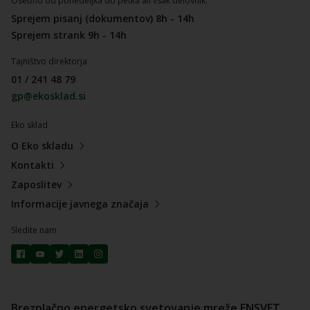
Osebno od ponedeljka do petka ali vsak delovnik:
Sprejem pisanj (dokumentov) 8h - 14h
Sprejem strank 9h - 14h
Tajništvo direktorja
01 / 241 48 79
gp@ekosklad.si
Eko sklad
O Eko skladu
Kontakti
Zaposlitev
Informacije javnega značaja
Sledite nam
Brezplačno energetsko svetovanje mreže ENSVET