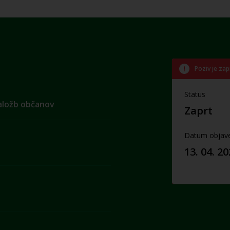
Poziv je zap
Status
naložb občanov
Zaprt
Datum objav
13. 04. 2