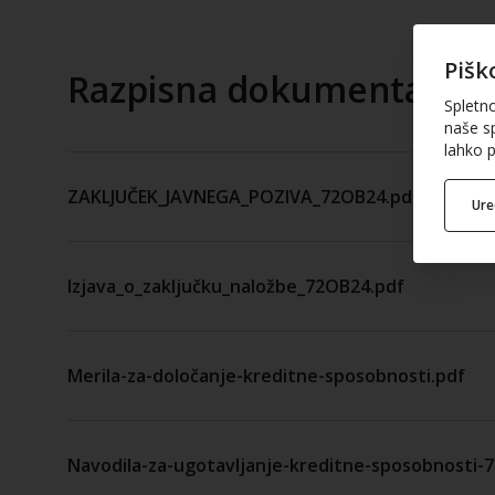
Pišk
Razpisna dokumentacija
Spletn
naše sp
lahko p
ZAKLJUČEK_JAVNEGA_POZIVA_72OB24.pdf
Ur
Izjava_o_zaključku_naložbe_72OB24.pdf
Merila-za-določanje-kreditne-sposobnosti.pdf
Navodila-za-ugotavljanje-kreditne-sposobnosti-