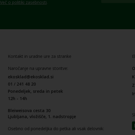
Več o politiki zasebnosti
.
Kontakt in uradne ure za stranke
E
Naročanje na upravne storitve:
O
ekosklad@ekosklad.si
K
01 / 241 48 20
Z
Ponedeljek, sreda in petek
I
12h - 14h
Bleiweisova cesta 30
S
Ljubljana, vložišče, 1. nadstropje
Osebno od ponedeljka do petka ali vsak delovnik: