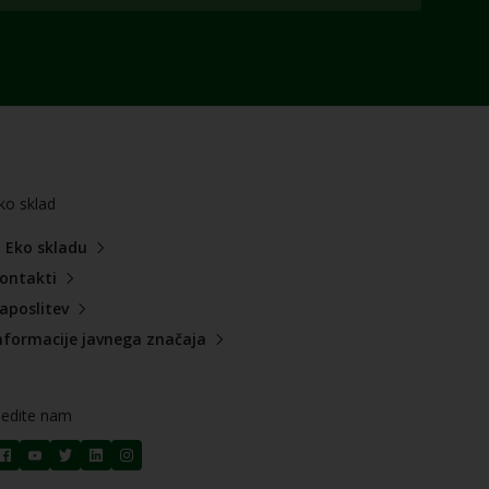
ko sklad
 Eko skladu
ontakti
aposlitev
nformacije javnega značaja
ledite nam