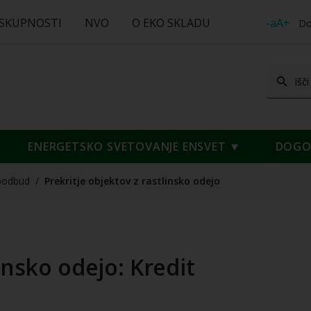
 SKUPNOSTI
NVO
O EKO SKLADU
-aA+
Do
ENERGETSKO SVETOVANJE ENSVET
DOGOD
podbud
/
Prekritje objektov z rastlinsko odejo
insko odejo: Kredit