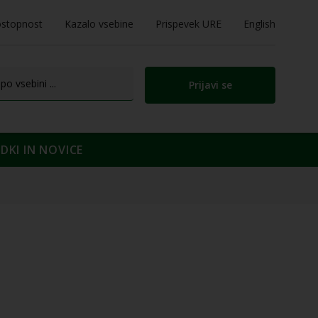
stopnost
Kazalo vsebine
Prispevek URE
English
Prijavi se
KI IN NOVICE