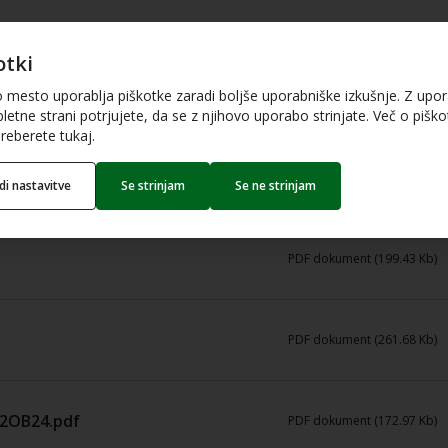
otki
o mesto uporablja piškotke zaradi boljše uporabniške izkušnje. Z upo
letne strani potrjujete, da se z njihovo uporabo strinjate. Več o piškot
reberete tukaj.
PDF dokument (507.52 Kb)
edi nastavitve
Se strinjam
Se ne strinjam
PDF dokument (199.43 Kb)
PDF dokument (261.68 Kb)
72OB24.pdf
PDF dokument (172.97 Kb)