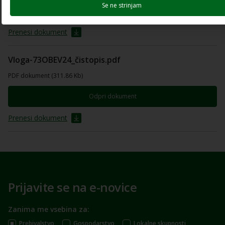
Se ne strinjam
Odpri dokument
Prenesi dokument
Vloga-73OBEV24_čistopis.pdf
PDF dokument (311.86 Kb)
Odpri dokument
Prenesi dokument
Prijavite se na e-novice
Zanima me vsebina za:
Prebivalstvo
Gospodarstvo
Lokalne skupnosti