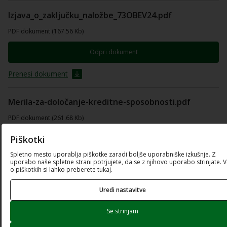
Izjava_o_zaključku_naložbe_73OBEV24.pdf
PDF dokument (167.56 Kb)
Odpri dokument
Prenesi dokument
Merila-za-določanje-kreditne-sposobnosti.pdf
PDF dokument (261.68 Kb)
Piškotki
Odpri dokument
Spletno mesto uporablja piškotke zaradi boljše uporabniške izkušnje. Z
Prenesi dokument
uporabo naše spletne strani potrjujete, da se z njihovo uporabo strinjate. 
o piškotkih si lahko preberete tukaj.
Navodila-za-ugotavljanje-kreditne-sposobnosti-
Uredi nastavitve
73OBEV24.pdf
Se strinjam
PDF dokument (172.15 Kb)