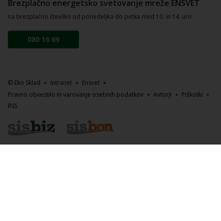
Brezplačno energetsko svetovanje mreže ENSVET
na brezplačno številko od ponedeljka do petka med 10. in 14. uro.
080 16 69
© Eko Sklad
Intranet
Ensvet
Pravno obvestilo in varovanje osebnih podatkov
Avtorji
Piškotki
RSS