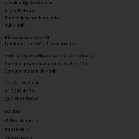
ekosklad@ekosklad.si
01 / 241 48 20
Ponedeljek, sreda in petek
12h - 14h
Bleiweisova cesta 30
Ljubljana, vložišče, 1. nadstropje
Osebno od ponedeljka do petka ali vsak delovnik:
Sprejem pisanj (dokumentov) 8h - 14h
Sprejem strank 9h - 14h
Tajništvo direktorja
01 / 241 48 79
gp@ekosklad.si
Eko sklad
O Eko skladu
Kontakti
Zaposlitev