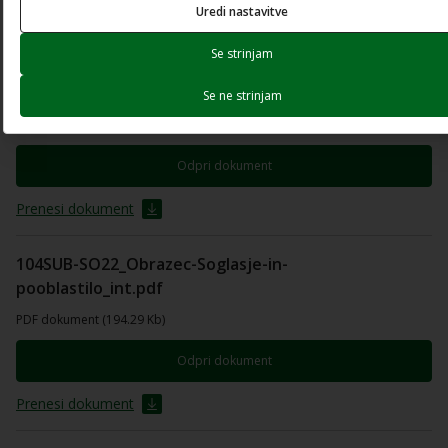
Uredi nastavitve
Prenesi dokument
Se strinjam
104SUB-SO22_Obrazec-de-minimis_int.pdf
Se ne strinjam
PDF dokument (142.24 Kb)
Odpri dokument
Prenesi dokument
104SUB-SO22_Obrazec-Soglasje-in-
pooblastilo_int.pdf
PDF dokument (194.29 Kb)
Odpri dokument
Prenesi dokument