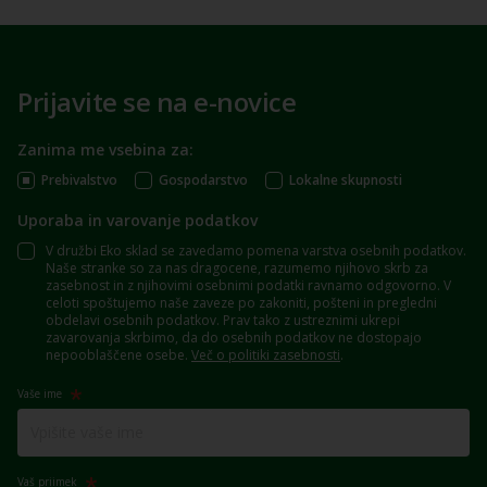
Prijavite se na e-novice
Zanima me vsebina za:
Prebivalstvo
Gospodarstvo
Lokalne skupnosti
Uporaba in varovanje podatkov
V družbi Eko sklad se zavedamo pomena varstva osebnih podatkov.
Naše stranke so za nas dragocene, razumemo njihovo skrb za
zasebnost in z njihovimi osebnimi podatki ravnamo odgovorno. V
celoti spoštujemo naše zaveze po zakoniti, pošteni in pregledni
obdelavi osebnih podatkov. Prav tako z ustreznimi ukrepi
zavarovanja skrbimo, da do osebnih podatkov ne dostopajo
nepooblaščene osebe.
Več o politiki zasebnosti
.
Vaše ime
Vaš priimek