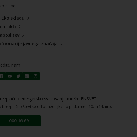
ko sklad
 Eko skladu
ontakti
aposlitev
nformacije javnega značaja
ledite nam
rezplačno energetsko svetovanje mreže ENSVET
a brezplačno številko od ponedeljka do petka med 10. in 14. uro.
080 16 69