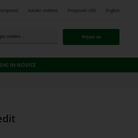
stopnost
Kazalo vsebine
Prispevek URE
English
Prijavi se
KI IN NOVICE
edit