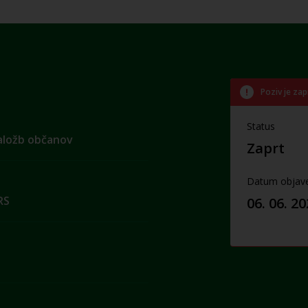
Poziv je zap
Status
naložb občanov
Zaprt
Datum objav
RS
06. 06. 2