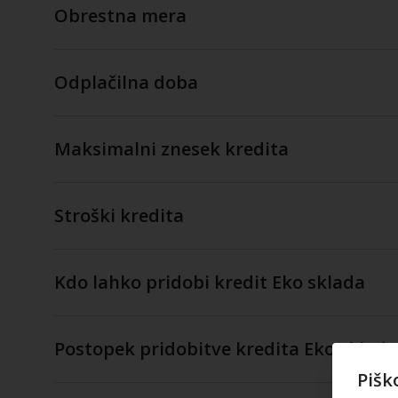
Obrestna mera
Odplačilna doba
Maksimalni znesek kredita
Stroški kredita
Kdo lahko pridobi kredit Eko sklada
Postopek pridobitve kredita Eko sklada
Pišk