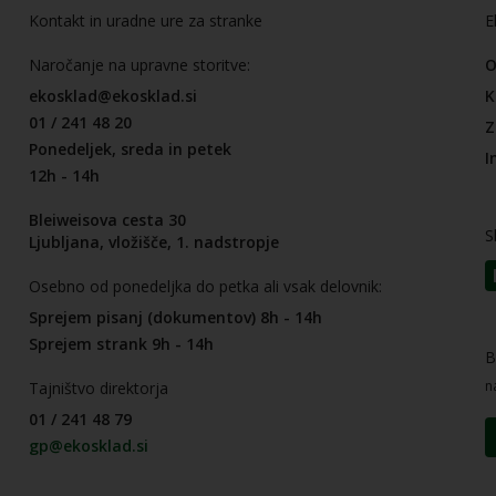
Kontakt in uradne ure za stranke
E
Naročanje na upravne storitve:
O
ekosklad@ekosklad.si
K
01 / 241 48 20
Z
Ponedeljek, sreda in petek
I
12h - 14h
Bleiweisova cesta 30
S
Ljubljana, vložišče, 1. nadstropje
Osebno od ponedeljka do petka ali vsak delovnik:
Sprejem pisanj (dokumentov) 8h - 14h
Sprejem strank 9h - 14h
B
n
Tajništvo direktorja
01 / 241 48 79
gp@ekosklad.si