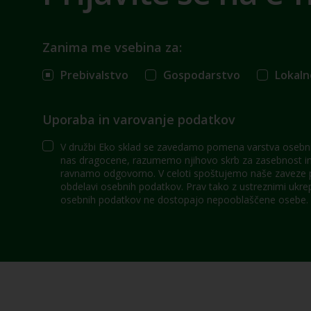
Zanima me vsebina za:
Prebivalstvo
Gospodarstvo
Lokaln
Uporaba in varovanje podatkov
V družbi Eko sklad se zavedamo pomena varstva osebni
nas dragocene, razumemo njihovo skrb za zasebnost in 
ravnamo odgovorno. V celoti spoštujemo naše zaveze po
obdelavi osebnih podatkov. Prav tako z ustreznimi ukre
osebnih podatkov ne dostopajo nepooblaščene osebe.