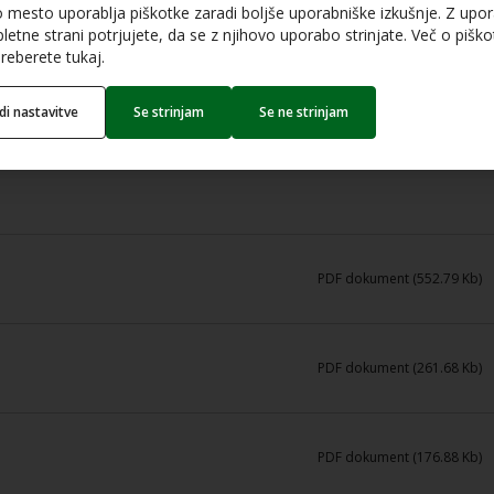
o mesto uporablja piškotke zaradi boljše uporabniške izkušnje. Z upo
letne strani potrjujete, da se z njihovo uporabo strinjate. Več o piškot
reberete tukaj.
edi nastavitve
Se strinjam
Se ne strinjam
PDF dokument (552.79 Kb)
PDF dokument (261.68 Kb)
PDF dokument (176.88 Kb)