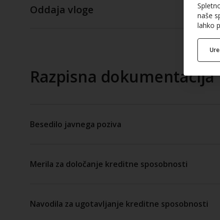
Spletn
Oddaja vloge
naše sp
lahko p
Ur
Razpisna dokumentacija
Besedilo javnega poziva
Merila za določanje kreditne sposobnosti
Navodila za ugotavljanje kreditne sposobnosti