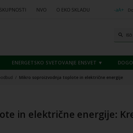
 SKUPNOSTI
NVO
O EKO SKLADU
-aA+
Do
ENERGETSKO SVETOVANJE ENSVET
DOGOD
podbud
/
Mikro soproizvodnja toplote in električne energije
te in električne energije: Kr