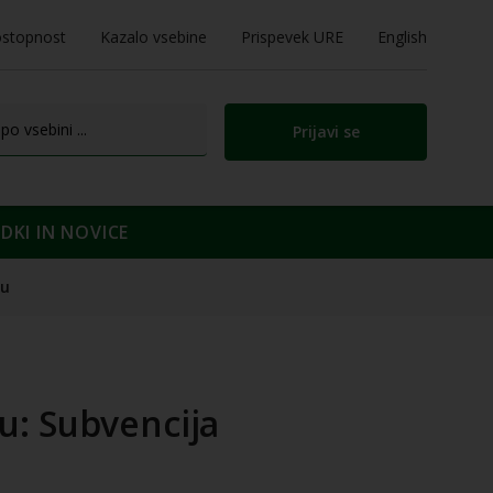
stopnost
Kazalo vsebine
Prispevek URE
English
Prijavi se
KI IN NOVICE
ru
u: Subvencija