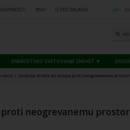
 SKUPNOSTI
NVO
O EKO SKLADU
-aA+
Do
ENERGETSKO SVETOVANJE ENSVET
DOGOD
podbud
/
Izolacija strehe ali stropa proti neogrevanemu prosto
pa proti neogrevanemu prostor