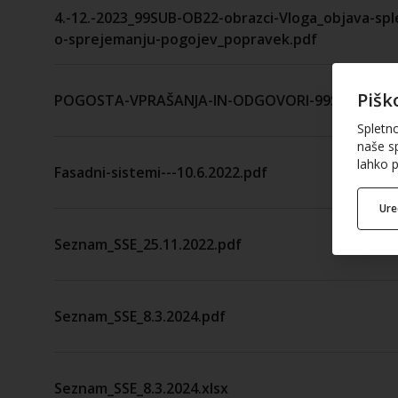
4.-12.-2023_99SUB-OB22-obrazci-Vloga_objava-spl
o-sprejemanju-pogojev_popravek.pdf
Pišk
POGOSTA-VPRAŠANJA-IN-ODGOVORI-99SUB-OB22
Spletn
naše sp
lahko p
Fasadni-sistemi---10.6.2022.pdf
Ur
Seznam_SSE_25.11.2022.pdf
Seznam_SSE_8.3.2024.pdf
Seznam_SSE_8.3.2024.xlsx