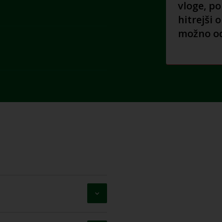
vloge, p
hitrejši 
možno od