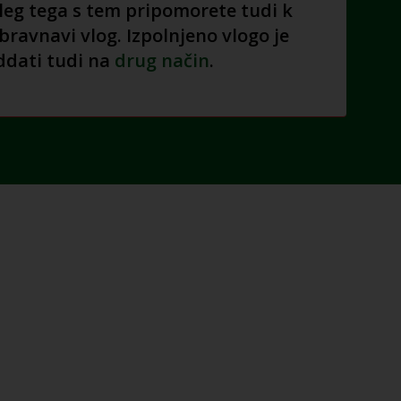
oleg tega s tem pripomorete tudi k
obravnavi vlog. Izpolnjeno vlogo je
dati tudi na
drug način
.