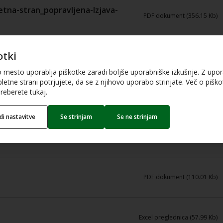
etna-stran_popravljena-Izjava-
PDF dokument (356.15 Kb)
otki
.pdf
PDF dokument (195.84 Kb)
o mesto uporablja piškotke zaradi boljše uporabniške izkušnje. Z upo
letne strani potrjujete, da se z njihovo uporabo strinjate. Več o piškot
reberete tukaj.
PDF dokument (44.66 Kb)
edi nastavitve
Se strinjam
Se ne strinjam
PDF dokument (103.35 Kb)
PDF dokument (110.01 Kb)
Excel preglednica (57.99 Kb)