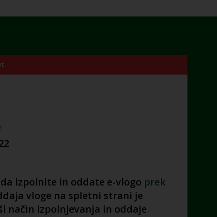
rt
e
022
 da izpolnite in oddate e-vlogo
prek
daja vloge na spletni strani je
ši način izpolnjevanja in oddaje