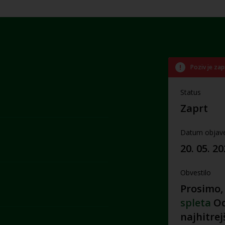
Poziv je zap
Status
Zaprt
Datum objav
20. 05. 2
Obvestilo
Prosimo,
spleta
Od
najhitrej