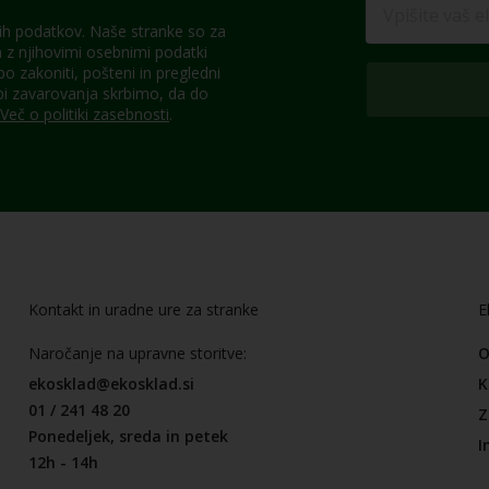
h podatkov. Naše stranke so za
z njihovimi osebnimi podatki
 zakoniti, pošteni in pregledni
pi zavarovanja skrbimo, da do
Več o politiki zasebnosti
.
Kontakt in uradne ure za stranke
E
Naročanje na upravne storitve:
O
ekosklad@ekosklad.si
K
01 / 241 48 20
Z
Ponedeljek, sreda in petek
I
12h - 14h