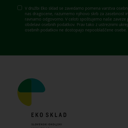
V družbi Eko sklad se zavedamo pomena varstva osebni
nas dragocene, razumemo njihovo skrb za zasebnost in 
ravnamo odgovorno. V celoti spoštujemo naše zaveze po
obdelavi osebnih podatkov. Prav tako z ustreznimi ukre
osebnih podatkov ne dostopajo nepooblaščene osebe.