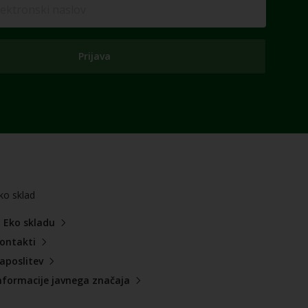
Prijava
ko sklad
 Eko skladu
ontakti
aposlitev
nformacije javnega značaja