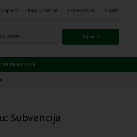
stopnost
Kazalo vsebine
Prispevek URE
English
Prijavi se
KI IN NOVICE
ru
u: Subvencija