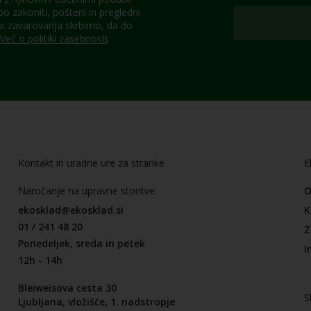
 zakoniti, pošteni in pregledni
pi zavarovanja skrbimo, da do
Več o politiki zasebnosti
.
Kontakt in uradne ure za stranke
E
Naročanje na upravne storitve:
O
ekosklad@ekosklad.si
K
01 / 241 48 20
Z
Ponedeljek, sreda in petek
I
12h - 14h
Bleiweisova cesta 30
S
Ljubljana, vložišče, 1. nadstropje