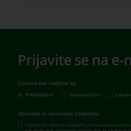
Prijavite se na e-
Zanima me vsebina za:
Prebivalstvo
Gospodarstvo
Lokaln
Uporaba in varovanje podatkov
V družbi Eko sklad se zavedamo pomena varstva osebni
nas dragocene, razumemo njihovo skrb za zasebnost in 