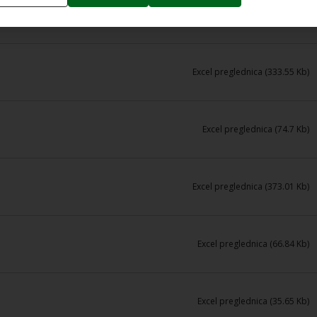
PDF dokument (850.57 Kb)
Excel preglednica (333.55 Kb)
Excel preglednica (74.7 Kb)
Excel preglednica (373.01 Kb)
Excel preglednica (66.84 Kb)
Excel preglednica (35.65 Kb)