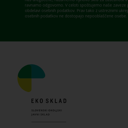
ravnamo odgovorno. V celoti spoštujemo naše zaveze po
obdelavi osebnih podatkov. Prav tako z ustreznimi ukre
osebnih podatkov ne dostopajo nepooblaščene osebe.