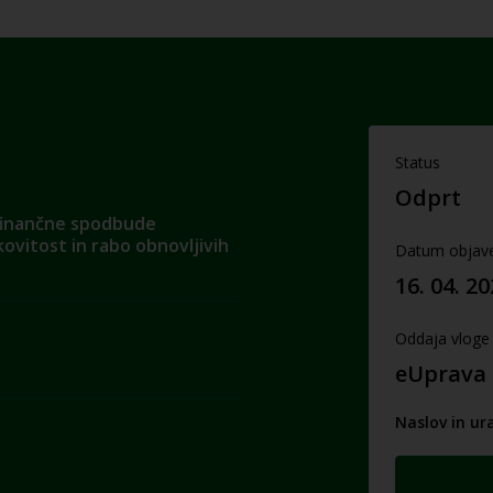
Status
Odprt
finančne spodbude
ovitost in rabo obnovljivih
Datum objav
16. 04. 2
Oddaja vloge
eUprava
Naslov in ur