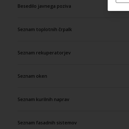
Besedilo javnega poziva
Seznam toplotnih črpalk
Seznam rekuperatorjev
Seznam oken
Seznam kurilnih naprav
Seznam fasadnih sistemov