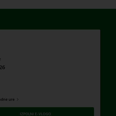
e
026
adne ure
IZPOLNI E-VLOGO