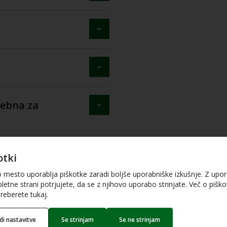
trebna za
otki
o mesto uporablja piškotke zaradi boljše uporabniške izkušnje. Z upo
letne strani potrjujete, da se z njihovo uporabo strinjate. Več o piškot
reberete tukaj.
edi nastavitve
Se strinjam
Se ne strinjam