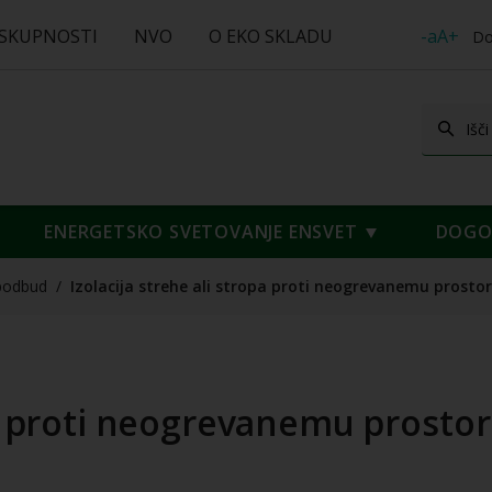
 SKUPNOSTI
NVO
O EKO SKLADU
-aA+
Do
ENERGETSKO SVETOVANJE ENSVET
DOGOD
podbud
/
Izolacija strehe ali stropa proti neogrevanemu prosto
pa proti neogrevanemu prostor