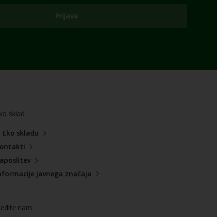
Prijava
ko sklad
 Eko skladu
ontakti
aposlitev
nformacije javnega značaja
ledite nam