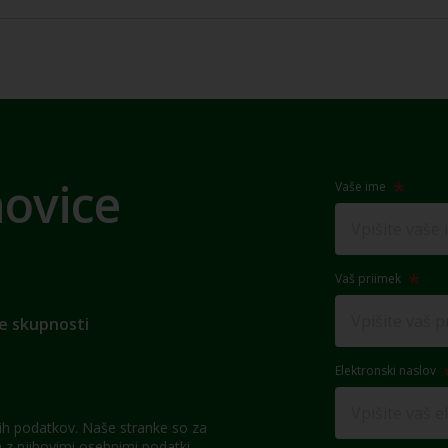
novice
Vaše ime
Vaš priimek
e skupnosti
Elektronski naslov
h podatkov. Naše stranke so za
z njihovimi osebnimi podatki