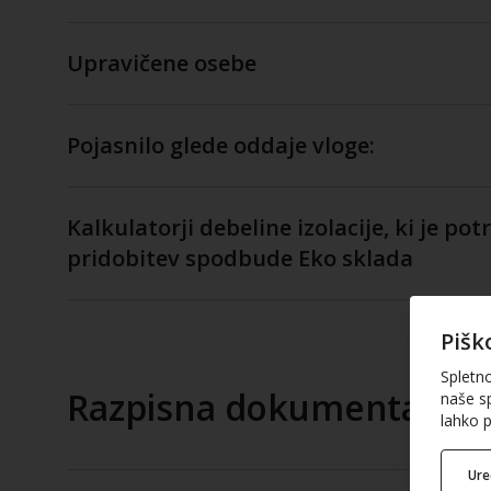
Upravičene osebe
Pojasnilo glede oddaje vloge:
Kalkulatorji debeline izolacije, ki je po
pridobitev spodbude Eko sklada
Pišk
Spletn
Razpisna dokumentacija
naše sp
lahko p
Ur