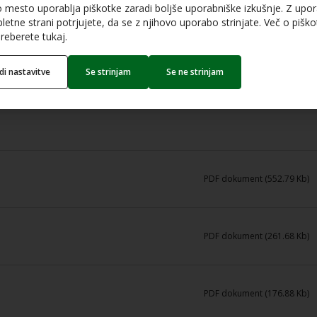
o mesto uporablja piškotke zaradi boljše uporabniške izkušnje. Z upo
letne strani potrjujete, da se z njihovo uporabo strinjate. Več o piškot
reberete tukaj.
edi nastavitve
Se strinjam
Se ne strinjam
PDF dokument (552.79 Kb)
PDF dokument (261.68 Kb)
PDF dokument (176.88 Kb)