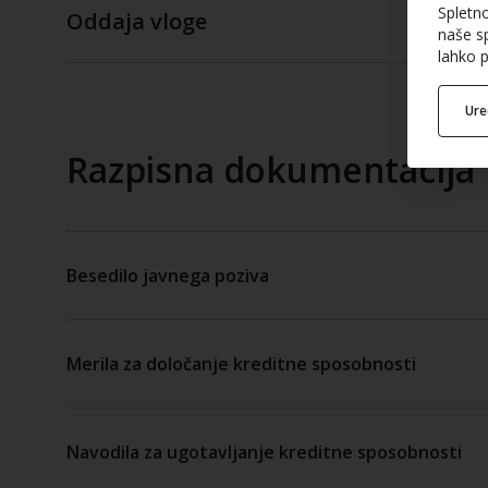
Spletn
Oddaja vloge
naše sp
lahko p
Ur
Razpisna dokumentacija
Besedilo javnega poziva
Merila za določanje kreditne sposobnosti
Navodila za ugotavljanje kreditne sposobnosti