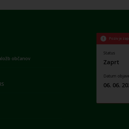
Poziv je zap
Status
naložb občanov
Zaprt
Datum objav
RS
06. 06. 2