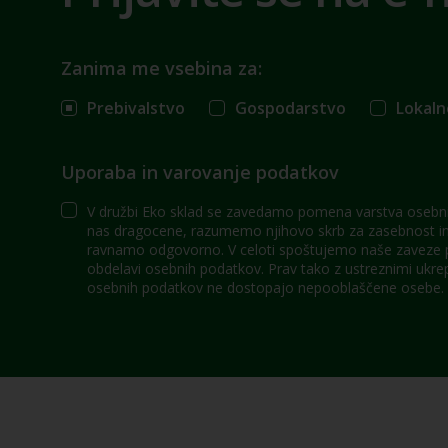
Zanima me vsebina za:
Prebivalstvo
Gospodarstvo
Lokaln
Uporaba in varovanje podatkov
V družbi Eko sklad se zavedamo pomena varstva osebni
nas dragocene, razumemo njihovo skrb za zasebnost in 
ravnamo odgovorno. V celoti spoštujemo naše zaveze po
obdelavi osebnih podatkov. Prav tako z ustreznimi ukre
osebnih podatkov ne dostopajo nepooblaščene osebe.