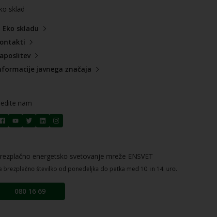
ko sklad
 Eko skladu
ontakti
aposlitev
nformacije javnega značaja
ledite nam
rezplačno energetsko svetovanje mreže ENSVET
a brezplačno številko od ponedeljka do petka med 10. in 14. uro.
080 16 69