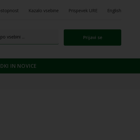
stopnost
Kazalo vsebine
Prispevek URE
English
Prijavi se
KI IN NOVICE