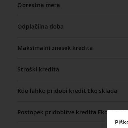
Obrestna mera
Odplačilna doba
Maksimalni znesek kredita
Stroški kredita
Kdo lahko pridobi kredit Eko sklada
Postopek pridobitve kredita Eko sklada
Pišk