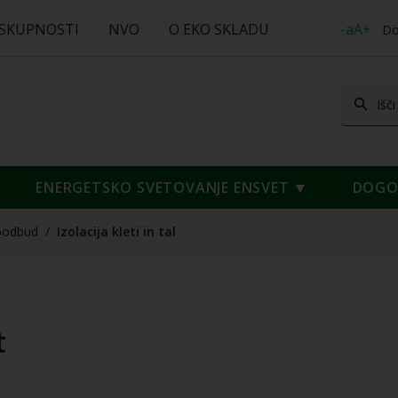
 SKUPNOSTI
NVO
O EKO SKLADU
-aA+
Do
ENERGETSKO SVETOVANJE ENSVET
DOGOD
podbud
/
Izolacija kleti in tal
t