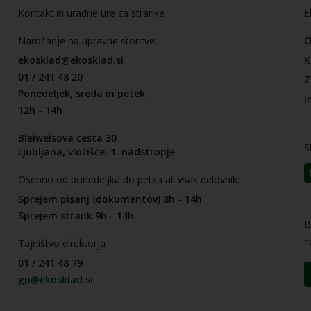
Kontakt in uradne ure za stranke
E
Naročanje na upravne storitve:
O
ekosklad@ekosklad.si
K
01 / 241 48 20
Z
Ponedeljek, sreda in petek
I
12h - 14h
Bleiweisova cesta 30
S
Ljubljana, vložišče, 1. nadstropje
Osebno od ponedeljka do petka ali vsak delovnik:
Sprejem pisanj (dokumentov) 8h - 14h
Sprejem strank 9h - 14h
B
n
Tajništvo direktorja
01 / 241 48 79
gp@ekosklad.si